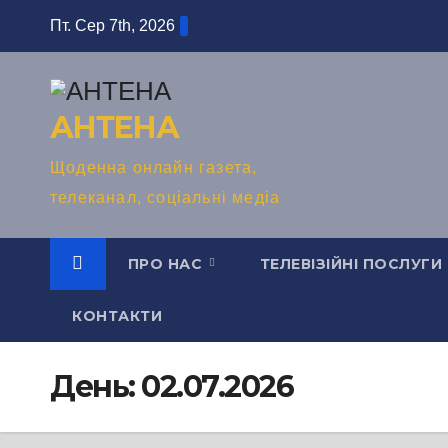
Перейти
Пт. Сер 7th, 2026
до
вмісту
АНТЕНА
Щоденна онлайн газета,
телеканал, соціальні медіа
ПРО НАС
ТЕЛЕВІЗІЙНІ ПОСЛУГИ
КОНТАКТИ
День:
02.07.2026