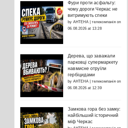
Фури проти асфальту:
чому дороги Черкас не
витримують спеки
by
АНТЕНА | телекомпанія
on
06.08.2026 at 13:28
Дерева, що заважали
парковці супермаркету
навмисне отруїли
гербіцидами
by
АНТЕНА | телекомпанія
on
06.08.2026 at 12:39
Замкова гора без замку:
найбільший історичний
міф Черкас