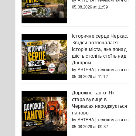
by
АНТЕНА | телекомпанія
on
05.08.2026 at 11:59
Історичне серце Черкас.
Звідси розпочалася
історія міста, яке понад
шість століть стоїть над
Дніпром
by
АНТЕНА | телекомпанія
on
05.08.2026 at 11:12
Дорожнє танго: Як
стара вулиця в
Черкасах народжується
наново
by
АНТЕНА | телекомпанія
on
05.08.2026 at 09:37