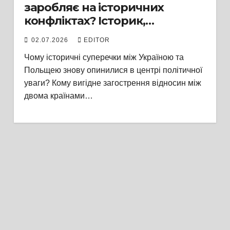
заробляє на історичних
конфліктах? Історик,
політичний експерт та
02.07.2026
EDITOR
аспірант ЧНУ Сергій Пасічник
Чому історичні суперечки між Україною та
разом із журналістом
Польщею знову опинилися в центрі політичної
Валерієм Воротником
уваги? Кому вигідне загострення відносин між
аналізують українсько-
двома країнами…
польські відносини