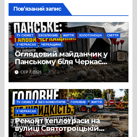
Пов’язаний запис
TV СЮЖЕТ
ЕКСКЛЮЗИВ
ЖИТТЯ
ЗОЛОТОНОША
СМІТТЯ
У ЧЕРКАСАХ
ЧЕРКАЩИНА
Оглядовий майданчик у
Панському біля Черкас
перетворився на занедбане
СЕР 7, 2026
сміттєзвалище
TV СЮЖЕТ
БЕЗ КОМЕНТАРІВ
ГОЛОВНЕ
ЖИТТЯ
У ЧЕРКАСАХ
Ремонт теплотраси на
вулиці Святотроїцькій
затягнувся порівняно із