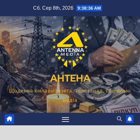
Перейти
Сб. Сер 8th, 2026
9:38:37 AM
до
вмісту
АНТЕНА
Щоденна онлайн газета, телеканал, соціальні
медіа