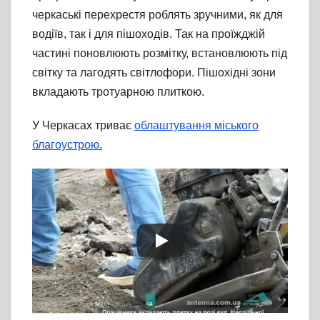
черкаські перехрестя роблять зручними, як для
водіїв, так і для пішоходів. Так на проїжджій
частині поновлюють розмітку, встановлюють під
світку та лагодять світлофори. Пішохідні зони
вкладають тротуарною плиткою.
У Черкасах триває
облаштування міського
благоустрою.