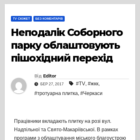
TV СЮЖЕТ
БЕЗ КОМЕНТАРІВ
Неподалік Соборного
парку облаштовують
пішохідний перехід
Від
Editor
#TV
,
#жкк
,
БЕР 27, 2017
#тротуарна плитка
,
#Черкаси
Працівники вкладають плитку на розі вул.
Надпільної та Свято-Макаріївської. В рамках
програми з облаштування міського благоустрою