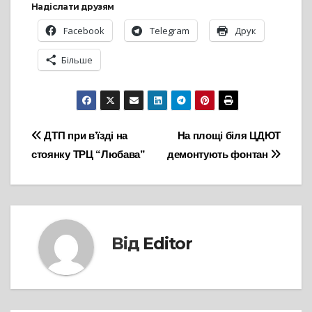
Надіслати друзям
Facebook
Telegram
Друк
Більше
Навігація
ДТП при в’їзді на
На площі біля ЦДЮТ
стоянку ТРЦ “Любава”
демонтують фонтан
записів
Від
Editor