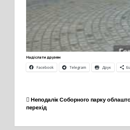
Надіслати друзям
Facebook
Telegram
Друк
Б
Навігація
Неподалік Соборного парку облашт
перехід
записів