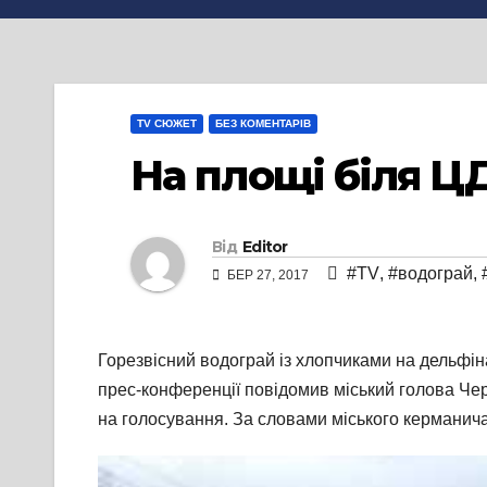
TV СЮЖЕТ
БЕЗ КОМЕНТАРІВ
На площі біля 
Від
Editor
#TV
,
#водограй
,
БЕР 27, 2017
Горезвісний водограй із хлопчиками на дельфі
прес-конференції повідомив міський голова Черк
на голосування. За словами міського керманича