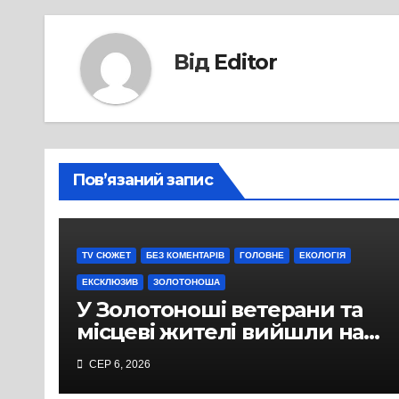
Від
Editor
Пов’язаний запис
TV СЮЖЕТ
БЕЗ КОМЕНТАРІВ
ГОЛОВНЕ
ЕКОЛОГІЯ
ЕКСКЛЮЗИВ
ЗОЛОТОНОША
У Золотоноші ветерани та
місцеві жителі вийшли на
протест до стін
СЕР 6, 2026
підприємства ТОВ «Омега
Три», що займається