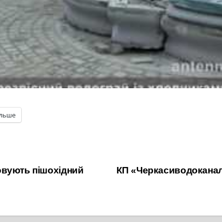
ільше
овують пішохідний
КП «Черкасиводоканал