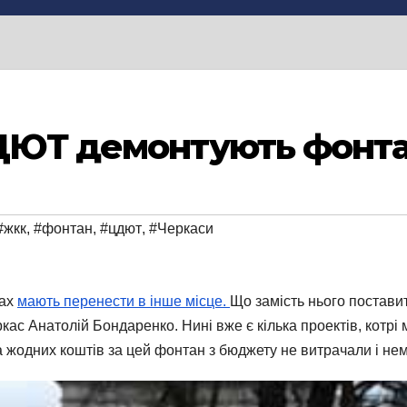
ЦДЮТ демонтують фонт
#жкк
,
#фонтан
,
#цдют
,
#Черкаси
нах
мають перенести в інше місце.
Що замість нього поставит
ас Анатолій Бондаренко. Нині вже є кілька проектів, котрі
 жодних коштів за цей фонтан з бюджету не витрачали і нем