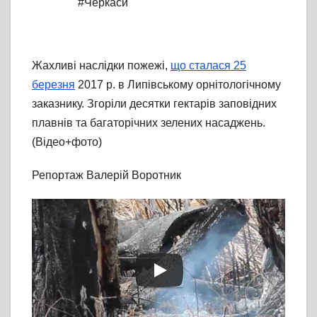
#Черкаси
Жахливі наслідки пожежі,
що сталася 25
березня
2017 р. в Липівському орнітологічному
заказнику. Згоріли десятки гектарів заповідних
плавнів та багаторічних зелених насаджень.
(Відео+фото)
Репортаж Валерій Воротник