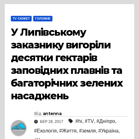
TV СЮЖЕТ
ГОЛОВНЕ
У Липівському
заказнику вигоріли
десятки гектарів
заповідних плавнів та
багаторічних зелених
насаджень
Від
antenna
#hi
,
#TV
,
#Дніпро
,
БЕР 28, 2017
#Екологія
,
#Життя
,
#земля
,
#Україна
,