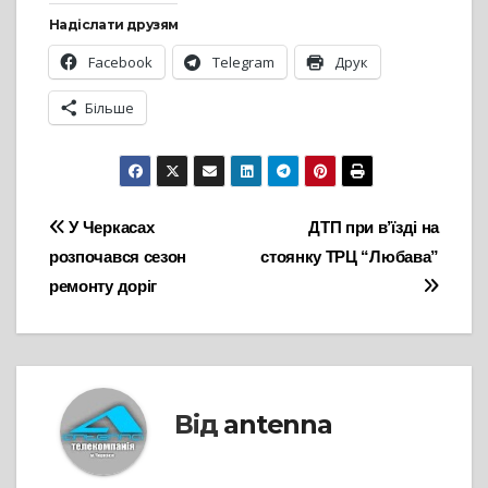
Надіслати друзям
Facebook
Telegram
Друк
Більше
Навігація
У Черкасах
ДТП при в’їзді на
розпочався сезон
стоянку ТРЦ “Любава”
записів
ремонту доріг
Від
antenna