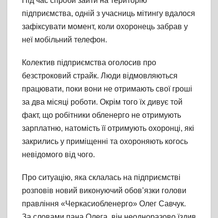
Під час спроби зайти на територію
підприємства, одній з учасниць мітингу вдалося
зафіксувати момент, коли охоронець забрав у
неї мобільний телефон.
Колектив підприємства оголосив про
безстроковий страйк. Люди відмовляються
працювати, поки вони не отримають свої гроші
за два місяці роботи. Окрім того їх дивує той
факт, що робітники обленерго не отримують
зарплатню, натомість її отримують охоронці, які
закрились у приміщенні та охороняють когось
невідомого від чого.
Про ситуацію, яка склалась на підприємстві
розповів новий виконуючий обов’язки голови
правління «Черкасиобленерго» Олег Савчук.
За словами пана Олега, він неодноразово їздив