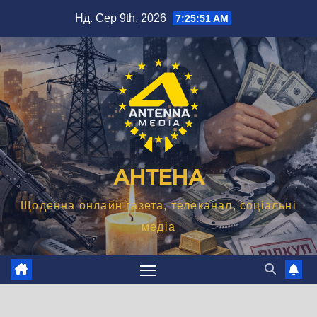
Перейти
Нд. Сер 9th, 2026
7:25:53 AM
до
вмісту
АНТЕНА
Щоденна онлайн газета, телеканал, соціальні
медіа