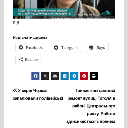
під
Надіслати друзям
Facebook
Telegram
Друк
Більше
Навігація
У серці Черкас
Триває капітальний
запалювали поліцейські
ремонт вулиці Гоголя в
записів
районі Центрального
ринку. Роботи
здійснюються з повним