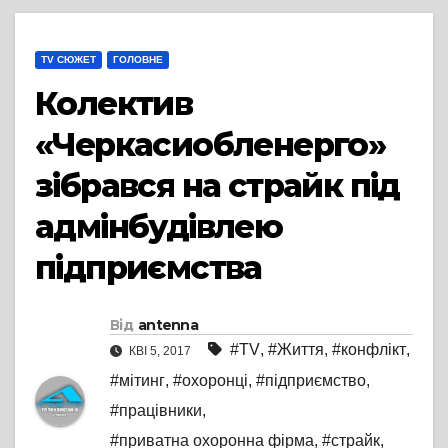
TV СЮЖЕТ
ГОЛОВНЕ
Колектив
«Черкасиобленерго»
зібрався на страйк під
адмінбудівлею
підприємства
Від
antenna
#TV
,
#Життя
,
#конфлікт
,
КВІ 5, 2017
#мітинг
,
#охоронці
,
#підприємство
,
#працівники
,
#приватна охоронна фірма
,
#страйк
,