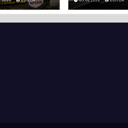
8.2026
EDITOR
05.08.2026
EDITOR
оричне серце
дорогу. Робот
ас. Звідси
ведуться на
почалася
ділянці від
рія міста, яке
провулка Івана
ад шість
Сірка до вулиці
іть стоїть над
Надпільної
пром