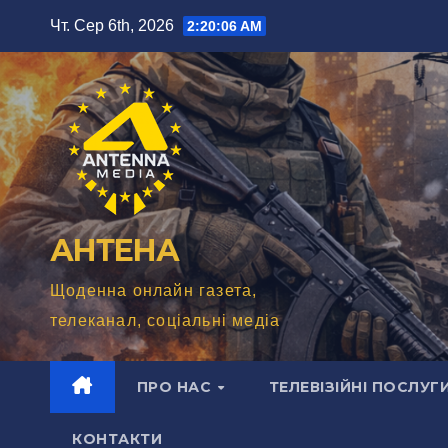
Перейти
Чт. Сер 6th, 2026
2:20:08 AM
до
вмісту
АНТЕНА
Щоденна онлайн газета,
телеканал, соціальні медіа
ПРО НАС
ТЕЛЕВІЗІЙНІ ПОСЛУГ
КОНТАКТИ