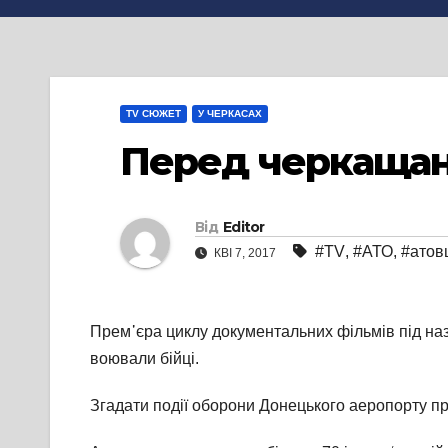
TV СЮЖЕТ
У ЧЕРКАСАХ
Перед черкащана
Від
Editor
#TV
,
#АТО
,
#атов
КВІ 7, 2017
Прем᾽єра циклу документальних фільмів під назв
воювали бійці.
Згадати події оборони Донецького аеропорту п