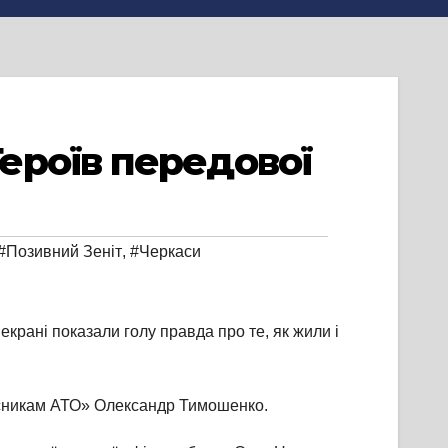
ероїв передової
#Позивний Зеніт
,
#Черкаси
крані показали голу правда про те, як жили і
часникам АТО» Олександр Тимошенко.