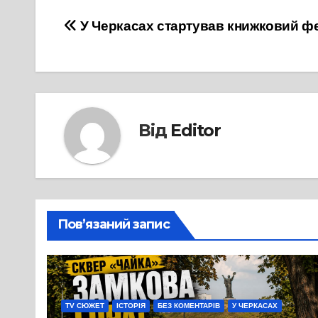
Навігація
У Черкасах стартував книжковий ф
записів
Від
Editor
Пов’язаний запис
TV СЮЖЕТ
ІСТОРІЯ
БЕЗ КОМЕНТАРІВ
У ЧЕРКАСАХ