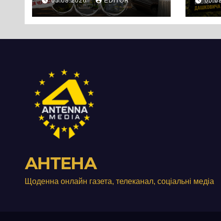
05.08.2026
EDITOR
05.0
Черкас
іст
Черк
роз
істо
пон
стол
Дні
АНТЕНА
Щоденна онлайн газета, телеканал, соціальні медіа