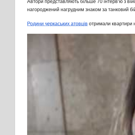
Автори представляють більше 70 інтерв‘ю з вій
нагороджений нагрудним знаком за танковий бій
Родини черкаських атовців
отримали квартири н