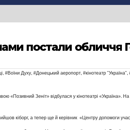
ми постали обличчя Г
ці
,
#Воїни Духу
,
#Донецький аеропорт
,
#кінотеатр "Україна"
,
ою «Позивний Зеніт» відбулася у кінотеатрі «Україна». На е
рийшов кіборг, а тепер ще й керівник «Центру допомоги у