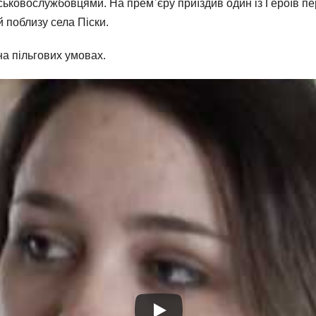
ськовослужбовцями. На прем᾽єру приїздив один із Героїв пе
 поблизу села Піски.
а пільгових умовах.