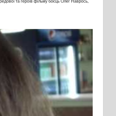
редової та героїв фільму боєць Олег Наврось,