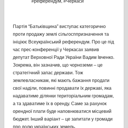
#референдум
,
#Черкаси
Партія “Батьківщина” виступає категорично
проти продажу землі сільгосппризначення та
ініціює Всеукраїнський референдум. Про це під
час прес-конференції у Черкасах заявив
депутат Верховної Ради України Вадим Івченко.
Зокрема, він зазначив, що чорноземи – це
стратегічний запас держави. Тож
землевласникам, які мають бажання продати
свої наділи, повинні продавати їх державі, яка
надаватиме ділянки територіальним громадам,
а та здаватиме їх в оренду. Саме за рахунок
орендної плати буде наповнюватися місцевий
бюджет. Інший варіант – це запитати у громади
про долю українських земель.