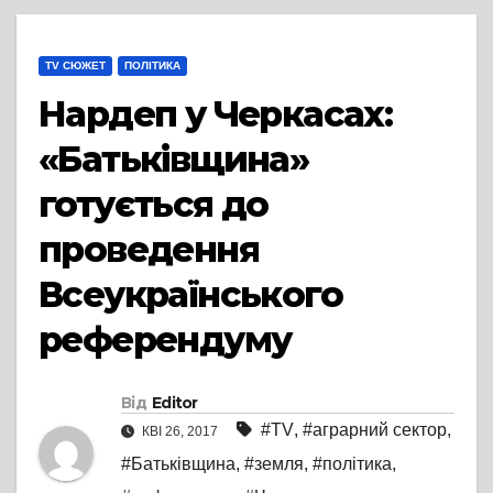
TV СЮЖЕТ
ПОЛІТИКА
Нардеп у Черкасах:
«Батьківщина»
готується до
проведення
Всеукраїнського
референдуму
Від
Editor
#TV
,
#аграрний сектор
,
КВІ 26, 2017
#Батьківщина
,
#земля
,
#політика
,