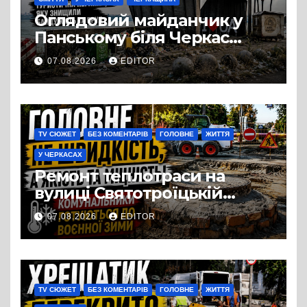
Оглядовий майданчик у
Панському біля Черкас
перетворився на занедбане
07.08.2026
EDITOR
сміттєзвалище
TV СЮЖЕТ
БЕЗ КОМЕНТАРІВ
ГОЛОВНЕ
ЖИТТЯ
У ЧЕРКАСАХ
Ремонт теплотраси на
вулиці Святотроїцькій
затягнувся порівняно із
07.08.2026
EDITOR
запланованими термінами.
Вулицю досі не відкрили
для руху
TV СЮЖЕТ
БЕЗ КОМЕНТАРІВ
ГОЛОВНЕ
ЖИТТЯ