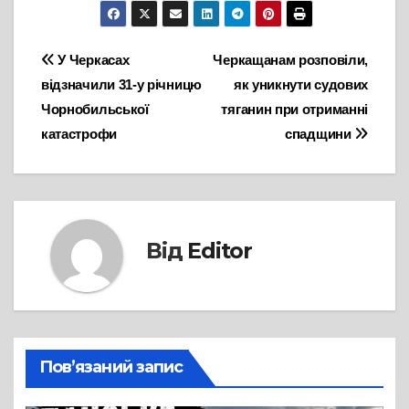
Навігація
У Черкасах
Черкащанам розповіли,
відзначили 31-у річницю
як уникнути судових
записів
Чорнобильської
тяганин при отриманні
катастрофи
спадщини
Від
Editor
Пов’язаний запис