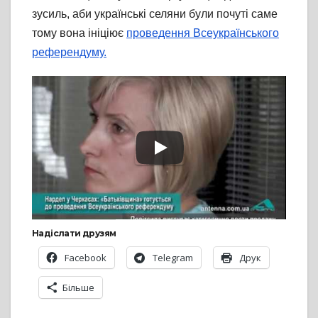
зусиль, аби українські селяни були почуті саме
тому вона ініціює
проведення Всеукраїнського
референдуму.
Надіслати друзям
Facebook
Telegram
Друк
Більше