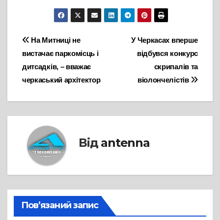
Навігація
На Митниці не
У Черкасах вперше
вистачає паркомісць і
відбувся конкурс
записів
дитсадків, – вважає
скрипалів та
черкаський архітектор
віолончелістів
Від
antenna
Пов’язаний запис