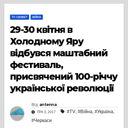
TV СЮЖЕТ
ВІЙНА
29-30 квітня в
Холодному Яру
відбувся маштабний
фестиваль,
присвячений 100-річчу
української революції
Від
antenna
#TV
,
#Війна
,
#Україна
,
ТРА 3, 2017
#Черкаси