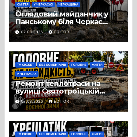
СМІТТЯ
У ЧЕРКАСАХ
ЧЕРКАЩИНА
Оглядовий майданчик у
Панському біля Черкас
перетворився на занедбане
07.08.2026
EDITOR
сміттєзвалище
TV СЮЖЕТ
БЕЗ КОМЕНТАРІВ
ГОЛОВНЕ
ЖИТТЯ
У ЧЕРКАСАХ
Ремонт теплотраси на
вулиці Святотроїцькій
затягнувся порівняно із
07.08.2026
EDITOR
запланованими термінами.
Вулицю досі не відкрили
для руху
TV СЮЖЕТ
БЕЗ КОМЕНТАРІВ
ГОЛОВНЕ
ЖИТТЯ