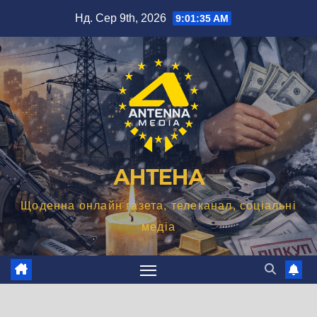
Перейти
Нд. Сер 9th, 2026
9:01:36 AM
до
вмісту
АНТЕНА
Щоденна онлайн газета, телеканал, соціальні
медіа