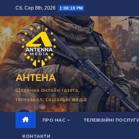
Перейти
Сб. Сер 8th, 2026
1:08:20 PM
до
вмісту
АНТЕНА
Щоденна онлайн газета,
телеканал, соціальні медіа
ПРО НАС
ТЕЛЕВІЗІЙНІ ПОСЛУГ
КОНТАКТИ