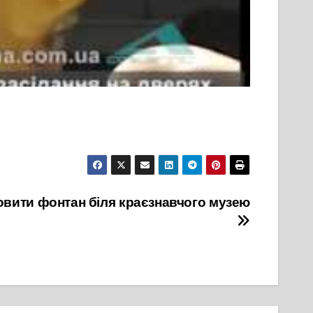
овити фонтан біля краєзнавчого музею