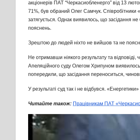
акціонерів ПАТ “Черкасиобленерго” від 13 лютог
71%, був обраний Олег Самчук. Співробітники «
затягується. Однак виявилось, що засідання не 
пояснень.
Зрештою до людей ніхто не вийшов та не поясни
Не отримавши ніякого результату та відповіді, ч
Апеляційного суду Олегом Хрипуном виявилось, 
попередили, що засідання переноситься, чиновн
У результаті суд так і не відбувся. «Енергетики
Читайте також:
Працівникам ПАТ «Черкасиоб