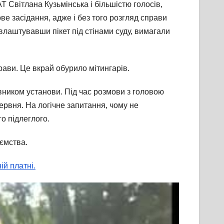
Т Світлана Кузьмінська і більшістю голосів,
е засідання, адже і без того розгляд справи
влаштувавши пікет під стінами суду, вимагали
ави. Це вкрай обурило мітингарів.
рівником установи. Під час розмови з головою
ервня. На логічне запитання, чому не
о підлеглого.
иємства.
й платні.