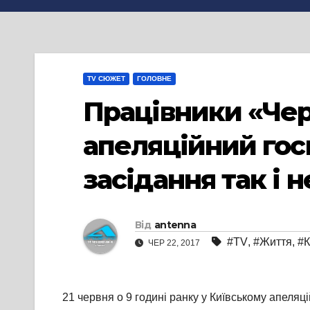
TV СЮЖЕТ
ГОЛОВНЕ
Працівники «Чер
апеляційний гос
засідання так і 
Від
antenna
#TV
,
#Життя
,
#К
ЧЕР 22, 2017
21 червня о 9 годині ранку у Київському апеля