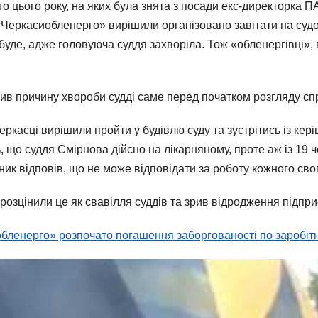
о цього року, на яких була знята з посади екс-директорка ПА
Черкасиобленерго» вирішили організовано завітати на судов
буде, адже головуюча суддя захворіла. Тож «обленергівці», 
в причину хвороби судді саме перед початком розгляду спр
еркасці вирішили пройти у будівлю суду та зустрітись із ке
що суддя Смірнова дійсно на лікарняному, проте аж із 19 ч
ик відповів, що не може відповідати за роботу кожного свог
» розцінили це як свавілля суддів та зрив відродження підпр
ленерго» розпочато погашення заборгованості по заробітні