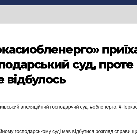
касиобленерго» приїха
подарський суд, проте
не відбулось
иївський апеляційний господарчий суд
,
#обленерго
,
#Черка
ційному господарському суді мав відбутися розгляд справи 