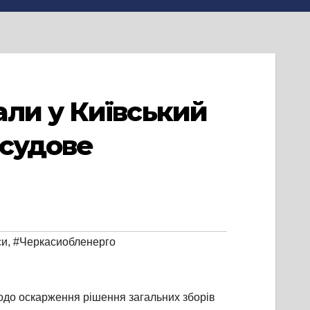
ли у Київський
 судове
си
,
#Черкасиобленерго
щодо оскарження рішення загальних зборів