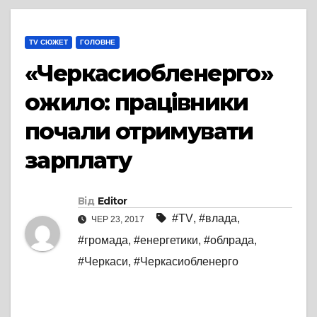
TV СЮЖЕТ
ГОЛОВНЕ
«Черкасиобленерго»
ожило: працівники
почали отримувати
зарплату
Від
Editor
#TV
,
#влада
,
ЧЕР 23, 2017
#громада
,
#енергетики
,
#облрада
,
#Черкаси
,
#Черкасиобленерго