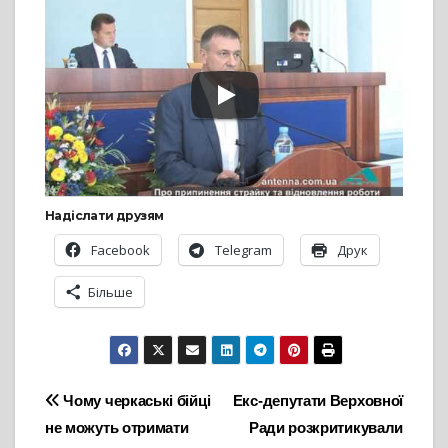
Надіслати друзям
Facebook
Telegram
Друк
Більше
Навігація
Чому черкаські бійці
Екс-депутати Верховної
не можуть отримати
Ради розкритикували
записів