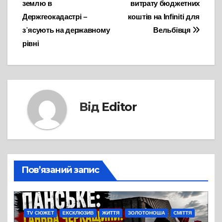
землю в
витрату бюджетних
Держгеокадастрі –
коштів на Infiniti для
з᾽ясують на державному
Вельбівця
рівні
Від
Editor
Пов’язаний запис
TV СЮЖЕТ
ЕКСКЛЮЗИВ
ЖИТТЯ
ЗОЛОТОНОША
СМІТТЯ