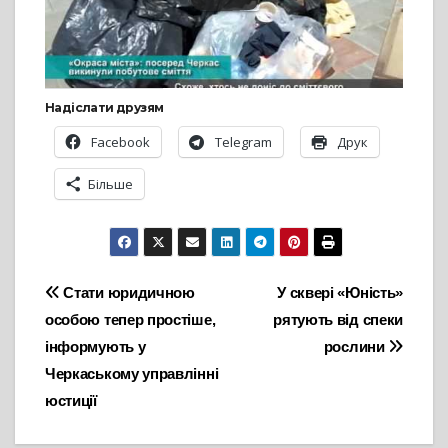
Надіслати друзям
Facebook
Telegram
Друк
Більше
Навігація
Стати юридичною
У сквері «Юність»
особою тепер простіше,
рятують від спеки
записів
інформують у
рослини
Черкаському управлінні
юстиції