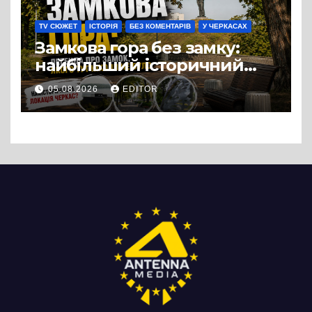
TV СЮЖЕТ
ІСТОРІЯ
БЕЗ КОМЕНТАРІВ
У ЧЕРКАСАХ
Замкова гора без замку:
найбільший історичний
міф Черкас
05.08.2026
EDITOR