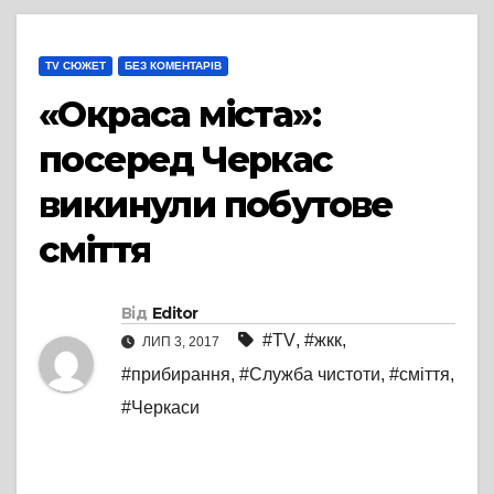
TV СЮЖЕТ
БЕЗ КОМЕНТАРІВ
«Окраса міста»:
посеред Черкас
викинули побутове
сміття
Від
Editor
#TV
,
#жкк
,
ЛИП 3, 2017
#прибирання
,
#Служба чистоти
,
#сміття
,
#Черкаси