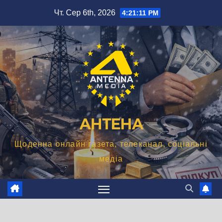
Перейти
Чт. Сер 6th, 2026
4:21:12 PM
до
вмісту
АНТЕНА
Щоденна онлайн газета, телеканал, соціальні
медіа