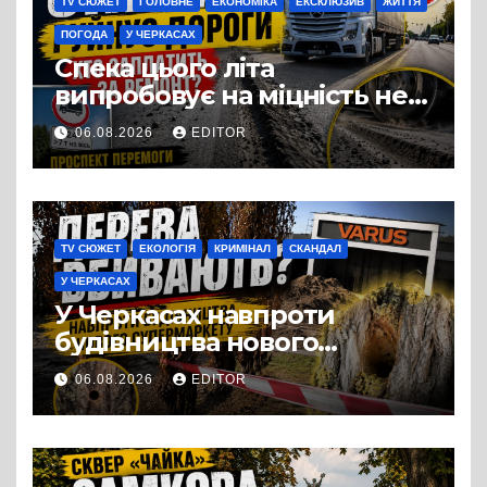
TV СЮЖЕТ
ГОЛОВНЕ
ЕКОНОМІКА
ЕКСКЛЮЗИВ
ЖИТТЯ
ПОГОДА
У ЧЕРКАСАХ
Спека цього літа
випробовує на міцність не
лише людей, а й дороги
06.08.2026
EDITOR
Черкас
TV СЮЖЕТ
ЕКОЛОГІЯ
КРИМІНАЛ
СКАНДАЛ
У ЧЕРКАСАХ
У Черкасах навпроти
будівництва нового
супермаркету VARUS на
06.08.2026
EDITOR
проспекті Перемоги всохли
дерева. І це навряд чи
можна назвати
випадковістю