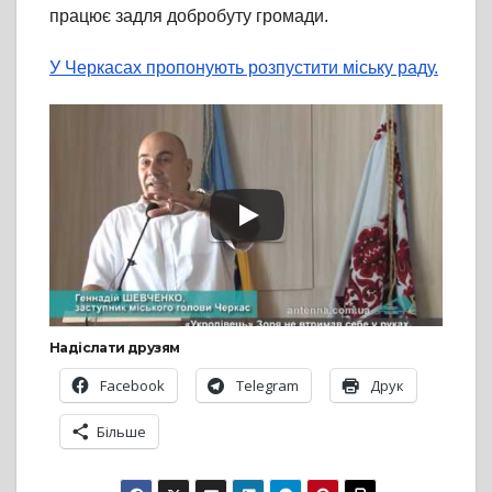
працює задля добробуту громади.
У Черкасах пропонують розпустити міську раду.
Надіслати друзям
Facebook
Telegram
Друк
Більше