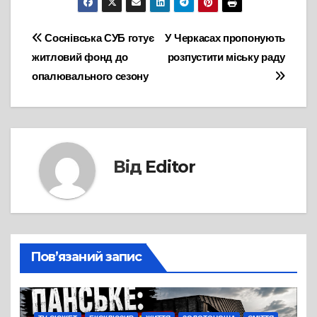
Навігація
Соснівська СУБ готує
У Черкасах пропонують
житловий фонд до
розпустити міську раду
записів
опалювального сезону
Від
Editor
Пов’язаний запис