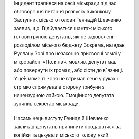
Інцидент трапився на сесії міськради під час
обговорення питання розпуску виконкому.
Заступник міського голови Геннадій Шевченко
заявив, що Відбувається шантаж міського
голови групою депутатів, які не задоволені
розподілом міського бюджету. Зокрема, нагадав
Руслану Зорі про незаконно присвоєні землі у
мікрорайоні «Поляна», мовляв, депутат мав
або повернути їх громаді, або сісти до в᾽язниці.
У цей момент Зоря не втримав себе у руках і
стрімко спрямував в сторону трибуни з
нецензурною лайкою. Емоційного депутата
зупинив секретар міськради.
Насамкінець виступу Геннадій Шевченко
закликав депутатів припинити продаватися за
копійки та цькувати міського голову, який