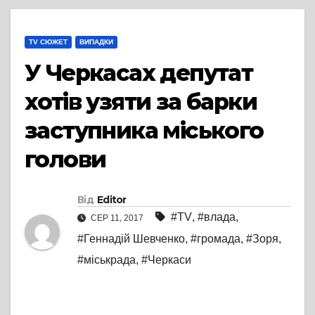
TV СЮЖЕТ
ВИПАДКИ
У Черкасах депутат
хотів узяти за барки
заступника міського
голови
Від
Editor
#TV
,
#влада
,
СЕР 11, 2017
#Геннадій Шевченко
,
#громада
,
#Зоря
,
#міськрада
,
#Черкаси