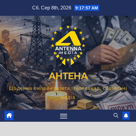
Перейти
Сб. Сер 8th, 2026
9:17:58 AM
до
вмісту
АНТЕНА
Щоденна онлайн газета, телеканал, соціальні
медіа