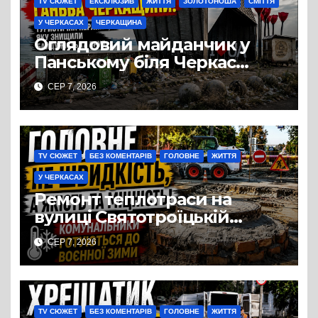
TV СЮЖЕТ
ЕКСКЛЮЗИВ
ЖИТТЯ
ЗОЛОТОНОША
СМІТТЯ
У ЧЕРКАСАХ
ЧЕРКАЩИНА
Оглядовий майданчик у
Панському біля Черкас
перетворився на занедбане
СЕР 7, 2026
сміттєзвалище
TV СЮЖЕТ
БЕЗ КОМЕНТАРІВ
ГОЛОВНЕ
ЖИТТЯ
У ЧЕРКАСАХ
Ремонт теплотраси на
вулиці Святотроїцькій
затягнувся порівняно із
СЕР 7, 2026
запланованими термінами.
Вулицю досі не відкрили
для руху
TV СЮЖЕТ
БЕЗ КОМЕНТАРІВ
ГОЛОВНЕ
ЖИТТЯ