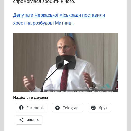
спромоглася зробити нічого.
Депутати Черкаської міськради поставили
хрест на розбудові Митниці.
Надіслати друзям
Facebook
Telegram
Друк
Більше