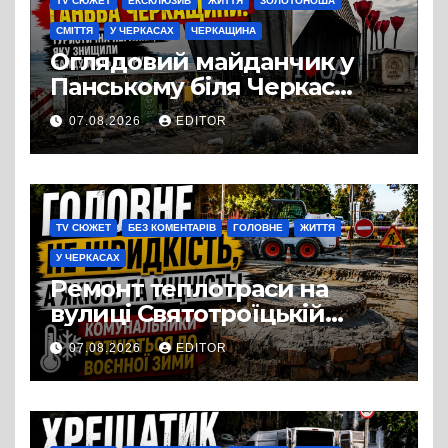
TV СЮЖЕТ
ЕКСКЛЮЗИВ
ЖИТТЯ
ЗОЛОТОНОША
СМІТТЯ
У ЧЕРКАСАХ
ЧЕРКАЩИНА
Оглядовий майданчик у
Панському біля Черкас
перетворився на занедбане
07.08.2026
EDITOR
сміттєзвалище
TV СЮЖЕТ
БЕЗ КОМЕНТАРІВ
ГОЛОВНЕ
ЖИТТЯ
У ЧЕРКАСАХ
Ремонт теплотраси на
вулиці Святотроїцькій
затягнувся порівняно із
07.08.2026
EDITOR
запланованими термінами.
Вулицю досі не відкрили
для руху