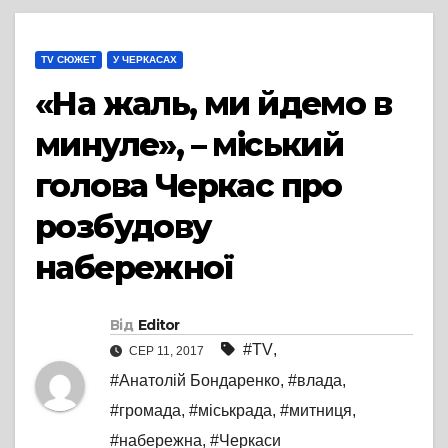
TV СЮЖЕТ
У ЧЕРКАСАХ
«На жаль, ми йдемо в
минуле», – міський
голова Черкас про
розбудову
набережної
Від
Editor
#TV
,
СЕР 11, 2017
#Анатолій Бондаренко
,
#влада
,
#громада
,
#міськрада
,
#митниця
,
#набережна
,
#Черкаси