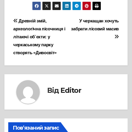
Навігація
Древній змій,
У черкащан хочуть
археологічна пісочниця і
забрати лісовий масив
записів
літаючі об᾽єкти: у
черкаському парку
створять «Дивосвіт»
Від
Editor
Пов’язаний запис