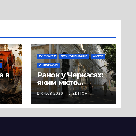
TV СЮЖЕТ
БЕЗ КОМЕНТАРІВ
ЖИТТЯ
У ЧЕРКАСАХ
а в
Ранок у Черкасах:
яким місто
зустрічає новий
04.08.2026
EDITOR
и
день