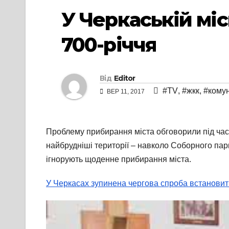
У Черкаській мі
700-річчя
Від
Editor
#TV
,
#жкк
,
#кому
ВЕР 11, 2017
Проблему прибирання міста обговорили під час 
найбрудніші території – навколо Соборного пар
ігнорують щоденне прибирання міста.
У Черкасах зупинена чергова спроба встанови