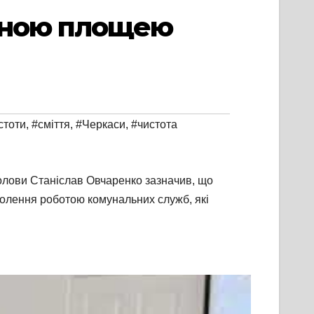
ченою площею
стоти
,
#сміття
,
#Черкаси
,
#чистота
голови Станіслав Овчаренко зазначив, що
волення роботою комунальних служб, які