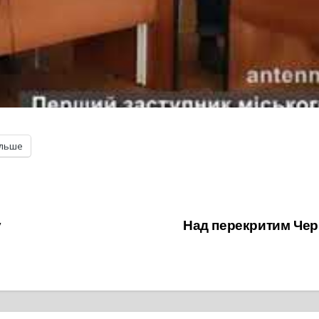
ільше
у
Над перекритим Чер