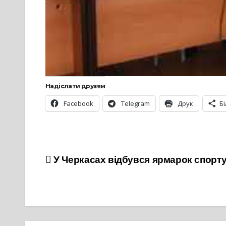
Надіслати друзям
Facebook
Telegram
Друк
Б
Навігація
У Черкасах відбувся ярмарок спорт
записів