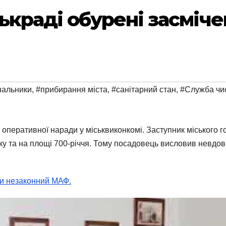
ськраді обурені засмі
нальники
,
#прибирання міста
,
#санітарний стан
,
#Служба чи
оперативної наради у міськвиконкомі. Заступник міського 
ку та на площі 700-річчя. Тому посадовець висловив невдо
ти незаконний МАФ.