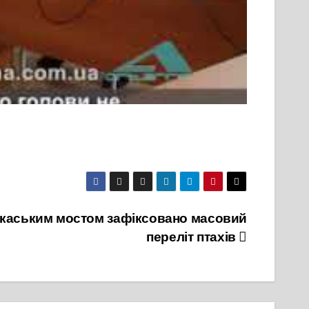
каським мостом зафіксовано масовий
переліт птахів