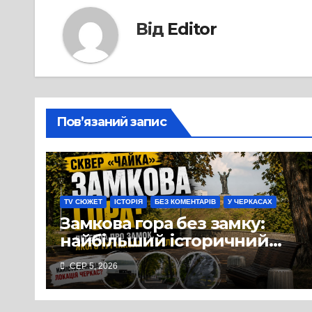
Від
Editor
Пов’язаний запис
TV СЮЖЕТ
ІСТОРІЯ
БЕЗ КОМЕНТАРІВ
У ЧЕРКАСАХ
Замкова гора без замку:
найбільший історичний
міф Черкас
СЕР 5, 2026