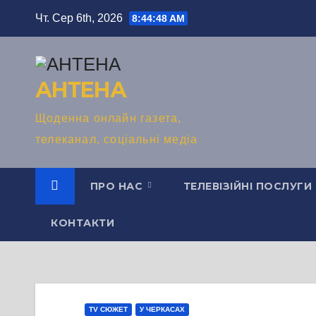
Перейти
Чт. Сер 6th, 2026
8:44:50 AM
до
вмісту
АНТЕНА
Щоденна онлайн газета,
телеканал, соціальні медіа
ПРО НАС
ТЕЛЕВІЗІЙНІ ПОСЛУГИ
КОНТАКТИ
TV СЮЖЕТ
У ЧЕРКАСАХ