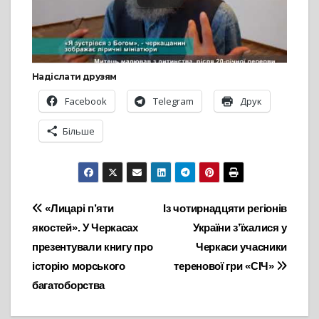
Надіслати друзям
Facebook
Telegram
Друк
Більше
Навігація
«Лицарі п’яти
Із чотирнадцяти регіонів
якостей». У Черкасах
України з’їхалися у
записів
презентували книгу про
Черкаси учасники
історію морського
теренової гри «СІЧ»
багатоборства