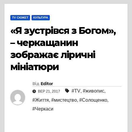
TV СЮЖЕТ
КУЛЬТУРА
«Я зустрівся з Богом»,
– черкащанин
зображає ліричні
мініатюри
Від
Editor
#TV
,
#живопис
,
ВЕР 21, 2017
#Життя
,
#мистецтво
,
#Солощенко
,
#Черкаси