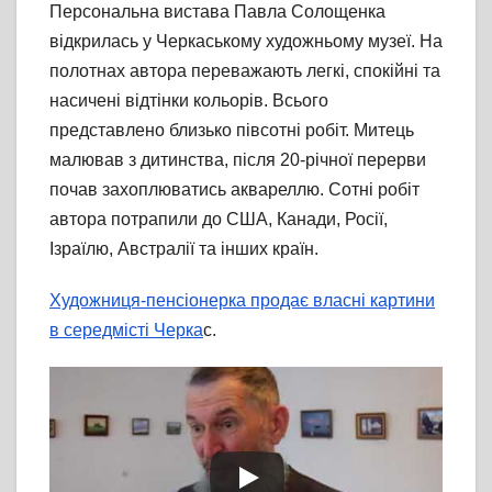
Персональна вистава Павла Солощенка
відкрилась у Черкаському художньому музеї. На
полотнах автора переважають легкі, спокійні та
насичені відтінки кольорів. Всього
представлено близько півсотні робіт. Митець
малював з дитинства, після 20-річної перерви
почав захоплюватись аквареллю. Сотні робіт
автора потрапили до США, Канади, Росії,
Ізраїлю, Австралії та інших країн.
Художниця-пенсіонерка продає власні картини
в середмісті Черка
с.