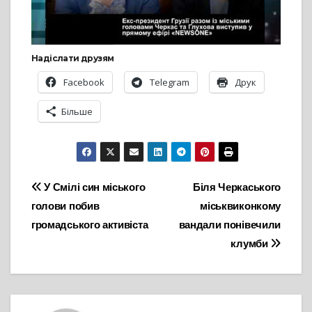
Надіслати друзям
Facebook
Telegram
Друк
Більше
Навігація
У Смілі син міського
Біля Черкаського
голови побив
міськвиконкому
записів
громадського активіста
вандали понівечили
клумби