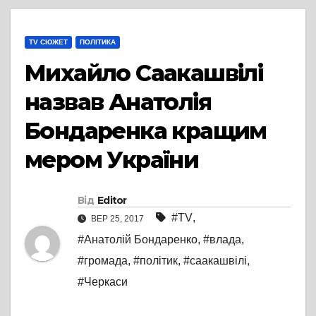
TV СЮЖЕТ
ПОЛІТИКА
Михайло Саакашвілі
назвав Анатолія
Бондаренка кращим
мером України
Від
Editor
#TV
,
ВЕР 25, 2017
#Анатолій Бондаренко
,
#влада
,
#громада
,
#політик
,
#саакашвілі
,
#Черкаси