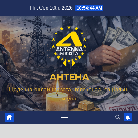
Перейти
Пн. Сер 10th, 2026
10:54:45 AM
до
вмісту
АНТЕНА
Щоденна онлайн газета, телеканал, соціальні
медіа