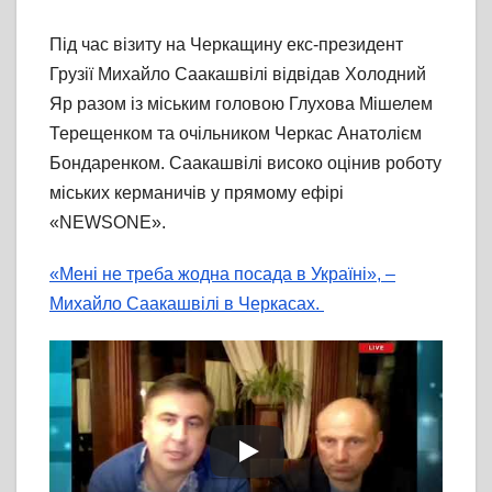
Під час візиту на Черкащину екс-президент
Грузії Михайло Саакашвілі відвідав Холодний
Яр разом із міським головою Глухова Мішелем
Терещенком та очільником Черкас Анатолієм
Бондаренком. Саакашвілі високо оцінив роботу
міських керманичів у прямому ефірі
«NEWSONE».
«Мені не треба жодна посада в Україні», –
Михайло Саакашвілі в Черкасах.