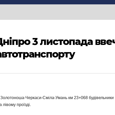
Дніпро 3 листопада вве
 автотранспорту
6 Золотоноша-Черкаси-Сміла-Умань км 23+068 будівельники пі
 лівому проїзді.