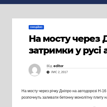
ОФІЦІЙНО
На мосту через 
затримки у русі
Від
editor
ЛИС 2, 2017
На мосту через річку Дніпро на автодорозі Н-1
розпочнуть заливати бетонну монолітну плиту на