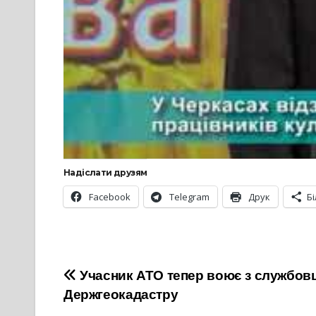
Надіслати друзям
Facebook
Telegram
Друк
Б
Навігація
Учасник АТО тепер воює з службов
Держгеокадастру
записів