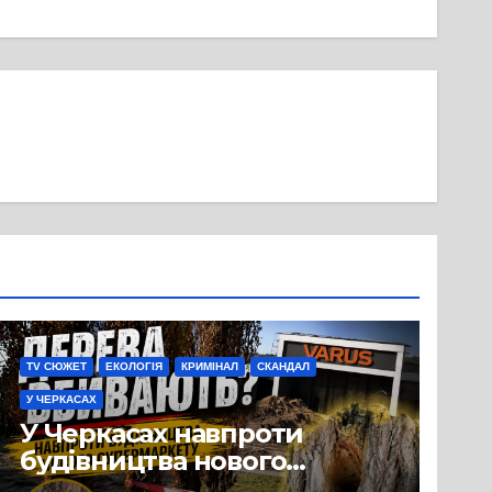
TV СЮЖЕТ
ЕКОЛОГІЯ
КРИМІНАЛ
СКАНДАЛ
У ЧЕРКАСАХ
У Черкасах навпроти
будівництва нового
супермаркету VARUS на