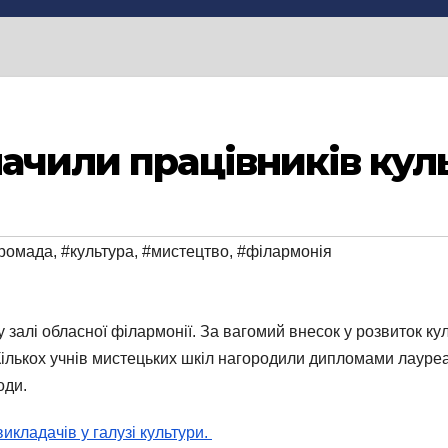
начили працівників кул
ромада
,
#культура
,
#мистецтво
,
#філармонія
залі обласної філармонії. За вагомий внесок у розвиток куль
ількох учнів мистецьких шкіл нагородили дипломами лауреат
оди.
икладачів у галузі культури.