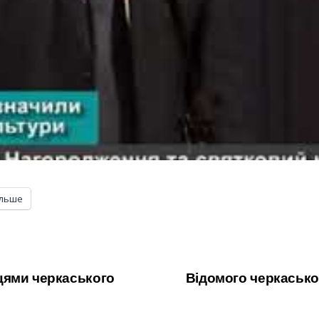
ільше
цями черкаського
Відомого черкасько