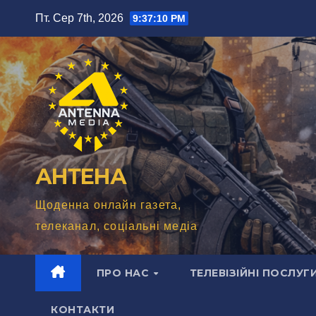
Перейти
Пт. Сер 7th, 2026
9:37:12 PM
до
вмісту
АНТЕНА
Щоденна онлайн газета,
телеканал, соціальні медіа
ПРО НАС
ТЕЛЕВІЗІЙНІ ПОСЛУГ
КОНТАКТИ