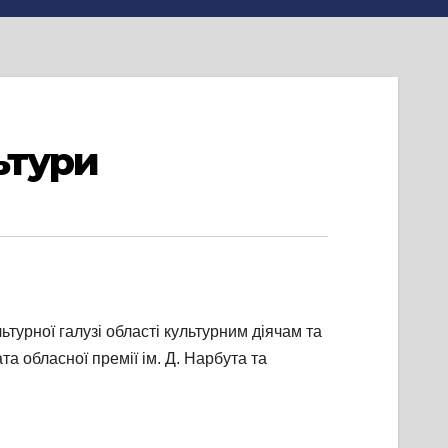
ьтури
турної галузі області культурним діячам та
а обласної премії ім. Д. Нарбута та