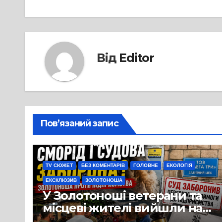
Від
Editor
Пов’язаний запис
TV СЮЖЕТ
БЕЗ КОМЕНТАРІВ
ГОЛОВНЕ
ЕКОЛОГІЯ
ЕКСКЛЮЗИВ
ЗОЛОТОНОША
У Золотоноші ветерани та
місцеві жителі вийшли на
протест до стін