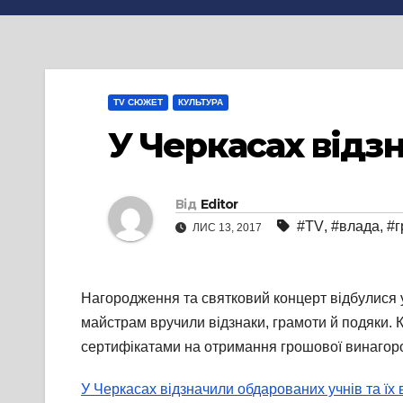
TV СЮЖЕТ
КУЛЬТУРА
У Черкасах відз
Від
Editor
#TV
,
#влада
,
#г
ЛИС 13, 2017
Нагородження та святковий концерт відбулися у 
майстрам вручили відзнаки, грамоти й подяки. К
сертифікатами на отримання грошової винагор
У Черкасах відзначили обдарованих учнів та їх в