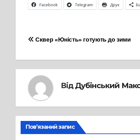
Facebook
Telegram
Друк
Б
Навігація
Сквер «Юність» готують до зими
записів
Від
Дубінський Мак
Пов’язаний запис