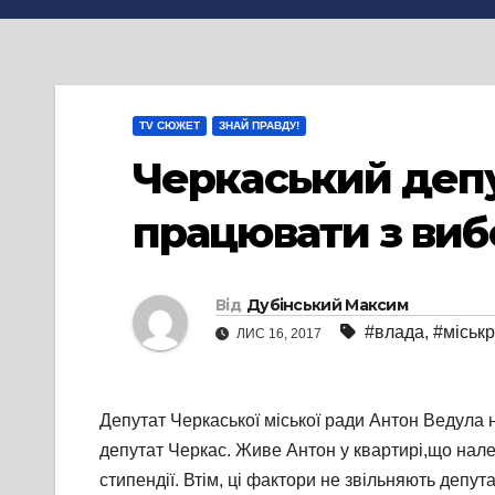
TV СЮЖЕТ
ЗНАЙ ПРАВДУ!
Черкаський депу
працювати з ви
Від
Дубінський Максим
#влада
,
#міськ
ЛИС 16, 2017
Депутат Черкаської міської ради Антон Ведула н
депутат Черкас. Живе Антон у квартирі,що належ
стипендії. Втім, ці фактори не звільняють депу