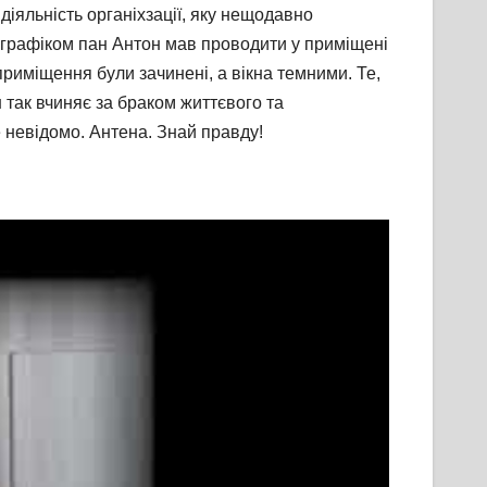
діяльність органіхзації, яку нещодавно
 з графіком пан Антон мав проводити у приміщені
приміщення були зачинені, а вікна темними. Те,
н так вчиняє за браком життєвого та
е невідомо. Антена. Знай правду!