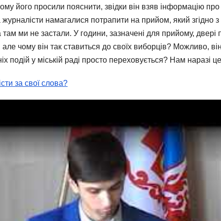
ому його просили пояснити, звідки він взяв інформацію про 
ра журналісти намагалися потрапити на прийом, який згідно
 там ми не застали. У години, зазначені для прийому, двері 
 але чому він так ставиться до своїх виборців? Можливо, ві
іх подій у міській раді просто переховується? Нам наразі ц
сти за свої слова?