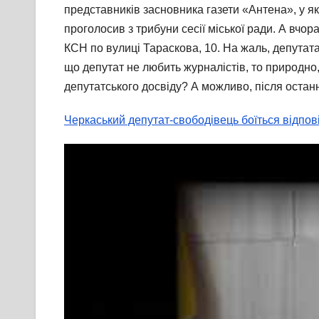
представників засновника газети «Антена», у як
проголосив з трибуни сесії міської ради. А вчо
КСН по вулиці Тараскова, 10. На жаль, депутата
що депутат не любить журналістів, то природно,
депутатського досвіду? А можливо, після останн
Черкаський депутат-свободівець боїться відпові