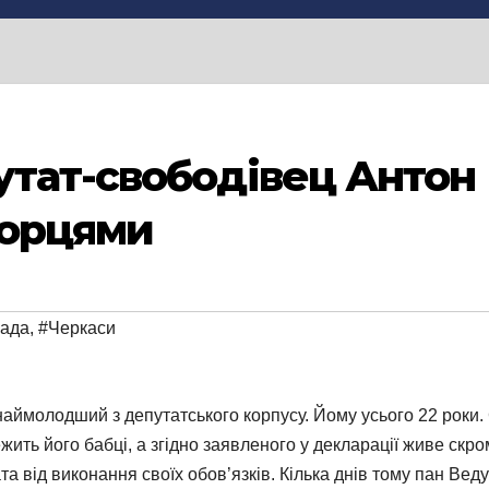
тат-свободівец Антон 
борцями
рада
,
#Черкаси
аймолодший з депутатського корпусу. Йому усього 22 роки. 
ить його бабці, а згідно заявленого у декларації живе скром
тата від виконання своїх обов’язків. Кілька днів тому пан В