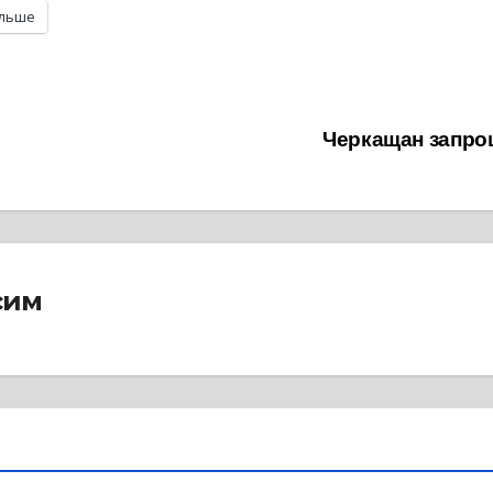
ільше
Черкащан запрош
сим