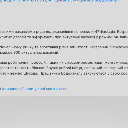
наявними вакансіями ряди водоканалівців поповнили 47 фахівців. Безро
дкритих дверей та інформують про актуальні вакансії у режимі он-лайн
гіональному ринку та зростання рівня зайнятості населення. Черкась
 майже 900 актуальних вакансій.
ників робітничих професій, таких як слюсарі-ремонтники, монтажники
авства та навіть більше. Зручні робочі місця, належний санітарний ст
кас – вежею Шухова. Працівники Водоканалу закохуються у свою роб
ї доочищеної води у тарі споживача.