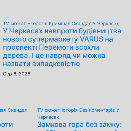
TV сюжет
Екологія
Кримінал
Скандал
У Черкасах
У Черкасах навпроти будівництва
нового супермаркету VARUS на
проспекті Перемоги всохли
дерева. І це навряд чи можна
назвати випадковістю
Сер 6, 2026
нал
Скандал
TV сюжет
Історія
Без коментарів
У
Черкасах
роти
Замкова гора без замку: