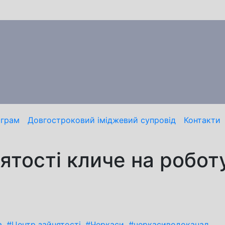
ограм
Довгостроковий іміджевий супровід
Контакти
тості кличе на робот
а
,
#Центр зайнятості
,
#Черкаси
,
#черкасиводоканал