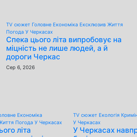
TV сюжет
Головне
Економіка
Ексклюзив
Життя
Погода
У Черкасах
Спека цього літа випробовує на
міцність не лише людей, а й
дороги Черкас
Сер 6, 2026
оловне
Економіка
TV сюжет
Екологія
Кримі
Життя
Погода
У Черкасах
У Черкасах
ього літа
У Черкасах навп