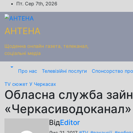
Перейти
Пт. Сер 7th, 2026
до
вмісту
АНТЕНА
Щоденна онлайн газета, телеканал,
соціальні медіа
Про нас
Телевізійні послуги
Спонсорство пр
TV сюжет
У Черкасах
Обласна служба зайня
«Черкасиводоканал»
Від
Editor
Лис 21, 2017
#TV
,
#вакансії
,
#робот