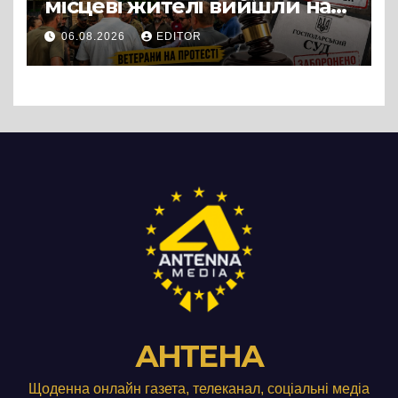
місцеві жителі вийшли на
протест до стін
06.08.2026
EDITOR
підприємства ТОВ «Омега
Три», що займається
виробництвом м’яса птиці
АНТЕНА
Щоденна онлайн газета, телеканал, соціальні медіа