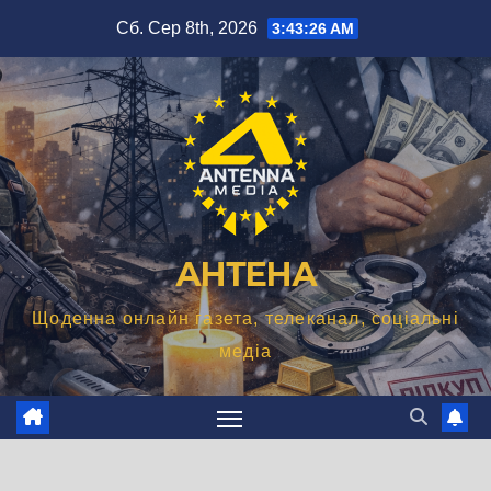
Перейти
Сб. Сер 8th, 2026
3:43:27 AM
до
вмісту
АНТЕНА
Щоденна онлайн газета, телеканал, соціальні
медіа