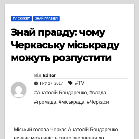
TV СЮЖЕТ
ЗНАЙ ПРАВДУ!
Знай правду: чому
Черкаську міськраду
можуть розпустити
Від
Editor
#TV
,
ГРУ 27, 2017
#Анатолій Бондаренко
,
#влада
,
#громада
,
#міськрада
,
#Черкаси
Міський голова Черкас Анатолій Бондаренко
визнає можливість свого звернення до