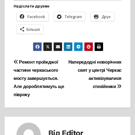
Надіслати друзям
Facebook
Telegram
Друк
Більше
Навігація
Ремонт проїжджої
Напередодні новорічних
частини черкаського
свят у центрі Черкас
записів
мосту завершується.
активізувалися
Але дороблятимуть ще
стихійники
півроку
Від
Editor