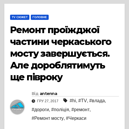
TV СЮЖЕТ
ГОЛОВНЕ
Ремонт проїжджої
частини черкаського
мосту завершується.
Але дороблятимуть
ще півроку
Від
antenna
#hi
,
#TV
,
#влада
,
ГРУ 27, 2017
#дороги
,
#поліція
,
#ремонт
,
#Ремонт мосту
,
#Черкаси