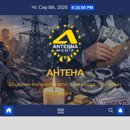
Перейти
Чт. Сер 6th, 2026
4:16:01 PM
до
вмісту
АНТЕНА
Щоденна онлайн газета, телеканал, соціальні
медіа