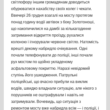
світлофору іншим громадянам доводиться
обурюватися нахабству своїх колег і чекати.
Ввечері 26 грудня взагалі на мосту протягом
понад годину водії автівок з боку Золотоноші,
що накопичилися на дамбі за кількагодинне
затримання відкриття проїзду, рухалися
колоною і ігнорували червоне світло. Натомість
врешті декому набридло очікування. Одні
почали телефонувати до поліції, інші почали
рух мостом по щойно укладеному
асфальтовому покриттю. Наразі невідомий
ступінь його ушкодження. Патрульні
поліцейські, що вчасно прибули на виклик
водіїв, швидко владнали ситуацію, але нікого з
порушників не оштрафували і навіть не
затримували. Вочевидь, що ситуація з
ремонтом мосту вже набридла всім — і поліції, і