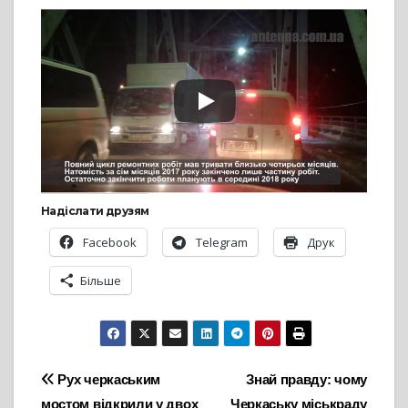
Надіслати друзям
Facebook
Telegram
Друк
Більше
Навігація
Рух черкаським
Знай правду: чому
мостом відкрили у двох
Черкаську міськраду