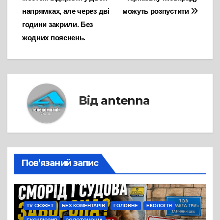
записів
напрямках, але через дві
можуть розпустити
години закрили. Без
жодних пояснень.
Від
antenna
Пов’язаний запис
TV СЮЖЕТ
БЕЗ КОМЕНТАРІВ
ГОЛОВНЕ
ЕКОЛОГІЯ