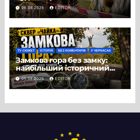
супермаркету VARUS на
06.08.2026
EDITOR
проспекті Перемоги всохли
дерева. І це навряд чи
можна назвати
випадковістю
TV СЮЖЕТ
ІСТОРІЯ
БЕЗ КОМЕНТАРІВ
У ЧЕРКАСАХ
Замкова гора без замку:
найбільший історичний
міф Черкас
05.08.2026
EDITOR