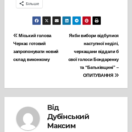
Більше
Навігація
Міський голова
Якби вибори відбулися
Черкас готовий
наступної неділі,
записів
запропонувати новий
черкащани віддали б
склад виконкому
свої голоси Бондаренку
та “Батьківщині” –
ОПИТУВАННЯ
Від
Дубінський
Максим