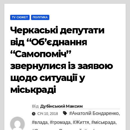
TV СЮЖЕТ
ПОЛІТИКА
Черкаські депутати
від “Об’єднання
“Самопоміч”
звернулися із заявою
щодо ситуації у
міськраді
Від
Дубінський Максим
#Анатолій Бондаренко
,
СІЧ 10, 2018
#влада
,
#громада
,
#Життя
,
#міськрада
,