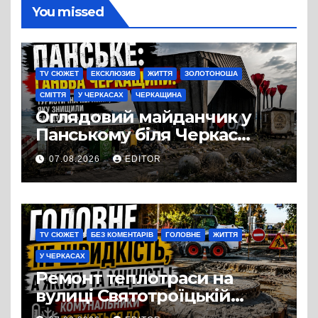
You missed
TV СЮЖЕТ
ЕКСКЛЮЗИВ
ЖИТТЯ
ЗОЛОТОНОША
СМІТТЯ
У ЧЕРКАСАХ
ЧЕРКАЩИНА
Оглядовий майданчик у
Панському біля Черкас
перетворився на занедбане
07.08.2026
EDITOR
сміттєзвалище
TV СЮЖЕТ
БЕЗ КОМЕНТАРІВ
ГОЛОВНЕ
ЖИТТЯ
У ЧЕРКАСАХ
Ремонт теплотраси на
вулиці Святотроїцькій
затягнувся порівняно із