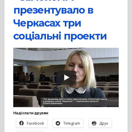
презентувало в
Черкасах три
соціальні проекти
Надіслати друзям
Facebook
Telegram
Друк