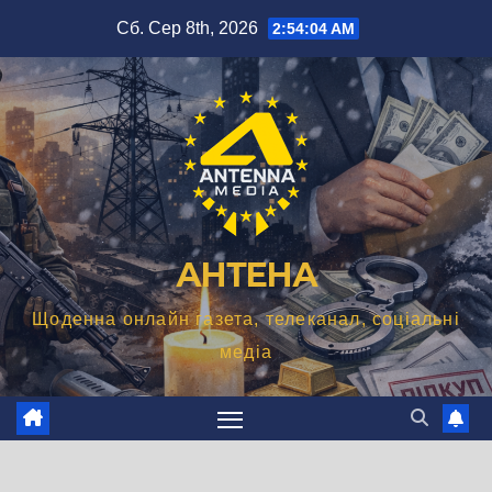
Перейти
Сб. Сер 8th, 2026
2:54:05 AM
до
вмісту
АНТЕНА
Щоденна онлайн газета, телеканал, соціальні
медіа