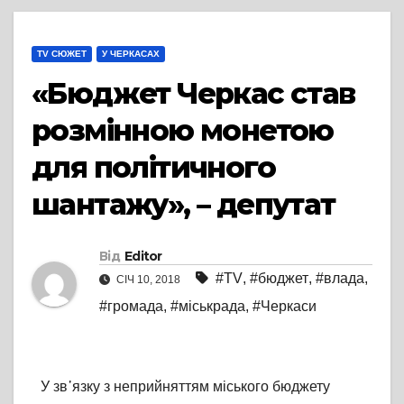
TV СЮЖЕТ
У ЧЕРКАСАХ
«Бюджет Черкас став
розмінною монетою
для політичного
шантажу», – депутат
Від
Editor
#TV
,
#бюджет
,
#влада
,
СІЧ 10, 2018
#громада
,
#міськрада
,
#Черкаси
У зв᾽язку з неприйняттям міського бюджету