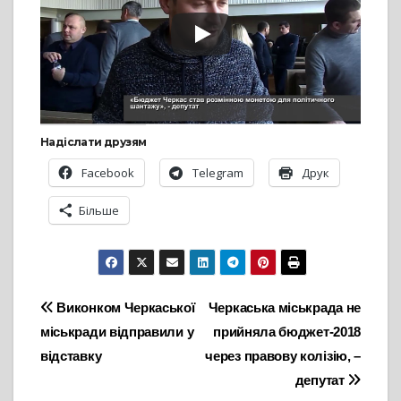
Надіслати друзям
Facebook
Telegram
Друк
Більше
Навігація
Виконком Черкаської
Черкаська міськрада не
міськради відправили у
прийняла бюджет-2018
записів
відставку
через правову колізію, –
депутат