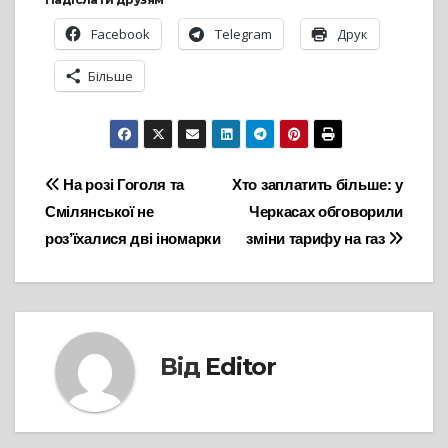
Facebook
Telegram
Друк
Більше
Навігація
На розі Гоголя та
Хто заплатить більше: у
Смілянської не
Черкасах обговорили
записів
роз’їхалися дві іномарки
зміни тарифу на газ
Від
Editor