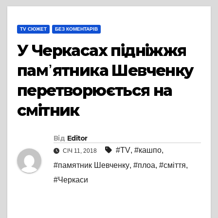
TV СЮЖЕТ
БЕЗ КОМЕНТАРІВ
У Черкасах підніжжя
пам᾽ятника Шевченку
перетворюється на
смітник
Від
Editor
#TV
,
#кашпо
,
СІЧ 11, 2018
#памятник Шевченку
,
#плоа
,
#сміття
,
#Черкаси