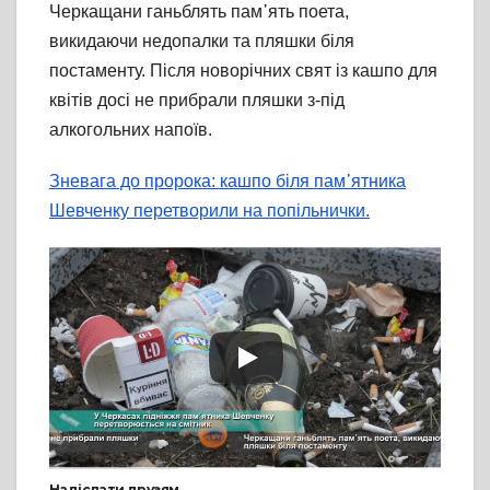
Черкащани ганьблять пам᾽ять поета,
викидаючи недопалки та пляшки біля
постаменту. Після новорічних свят із кашпо для
квітів досі не прибрали пляшки з-під
алкогольних напоїв.
Зневага до пророка: кашпо біля пам᾽ятника
Шевченку перетворили на попільнички.
Надіслати друзям