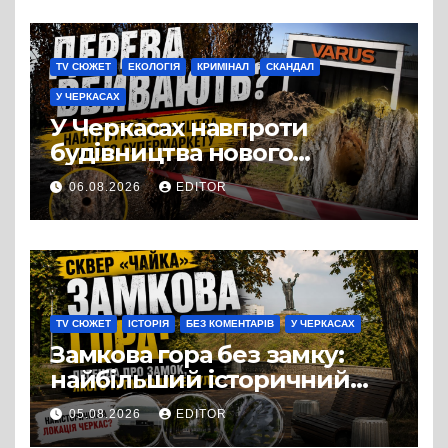
TV СЮЖЕТ
ЕКОЛОГІЯ
КРИМІНАЛ
СКАНДАЛ
У ЧЕРКАСАХ
У Черкасах навпроти
будівництва нового
супермаркету VARUS на
06.08.2026
EDITOR
проспекті Перемоги всохли
дерева. І це навряд чи
можна назвати
випадковістю
TV СЮЖЕТ
ІСТОРІЯ
БЕЗ КОМЕНТАРІВ
У ЧЕРКАСАХ
Замкова гора без замку:
найбільший історичний
міф Черкас
05.08.2026
EDITOR