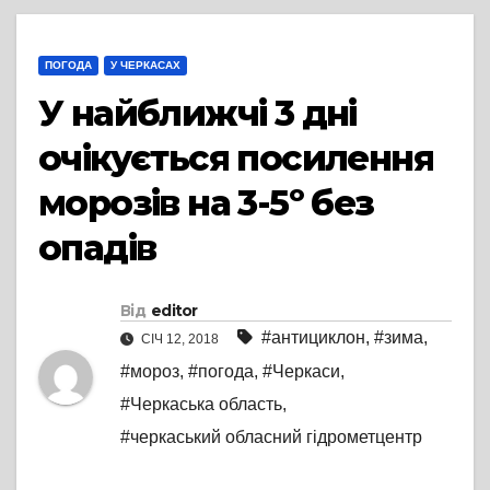
ПОГОДА
У ЧЕРКАСАХ
У найближчі 3 дні
очікується посилення
морозів на 3-5º без
опадів
Від
editor
#антициклон
,
#зима
,
СІЧ 12, 2018
#мороз
,
#погода
,
#Черкаси
,
#Черкаська область
,
#черкаський обласний гідрометцентр