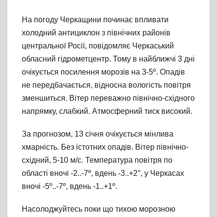
На погоду Черкащини починає впливати
холодний антициклон з північних районів
центральної Росії, повідомляє Черкаський
обласний гідрометцентр. Тому в найближчі 3 дні
очікується посилення морозів на 3-5º. Опадів
не передбачається, відносна вологість повітря
зменшиться. Вітер переважно північно-східного
напрямку, слабкий. Атмосферний тиск високий.
За прогнозом, 13 січня очікується мінлива
хмарність. Без істотних опадів. Вітер північно-
східний, 5-10 м/с. Температура повітря по
області вночі -2..-7º, вдень -3..+2°, у Черкасах
вночі -5º..-7º, вдень -1..+1º.
Насолоджуйтесь поки що тихою морозною