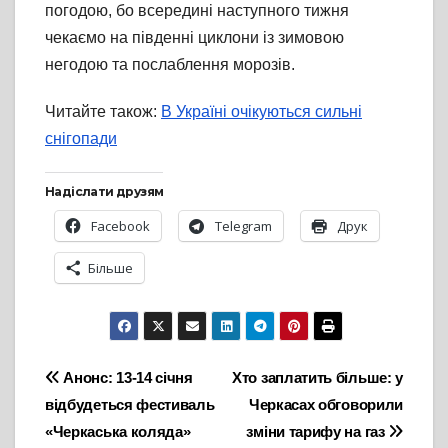
погодою, бо всередині наступного тижня
чекаємо на південні циклони із зимовою
негодою та послаблення морозів.
Читайте також:
В Україні очікуються сильні
снігопади
Надіслати друзям
Facebook
Telegram
Друк
Більше
Навігація
Анонс: 13-14 січня
Хто заплатить більше: у
відбудеться фестиваль
Черкасах обговорили
записів
«Черкаська коляда»
зміни тарифу на газ