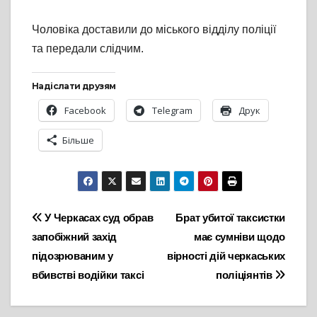
Чоловіка доставили до міського відділу поліції
та передали слідчим.
Надіслати друзям
Facebook
Telegram
Друк
Більше
Навігація
У Черкасах суд обрав
Брат убитої таксистки
запобіжний захід
має сумніви щодо
записів
підозрюваним у
вірності дій черкаських
вбивстві водійки таксі
поліціянтів