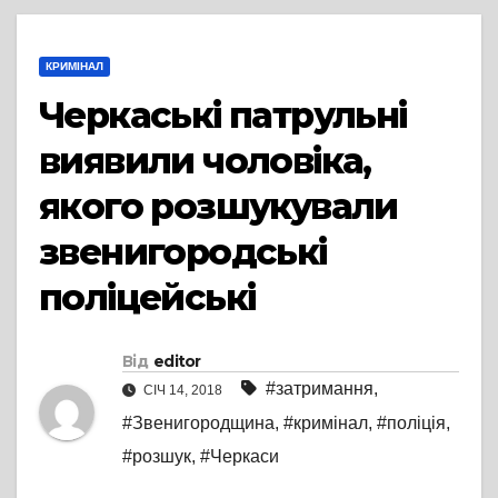
КРИМІНАЛ
Черкаські патрульні
виявили чоловіка,
якого розшукували
звенигородські
поліцейські
Від
editor
#затримання
,
СІЧ 14, 2018
#Звенигородщина
,
#кримінал
,
#поліція
,
#розшук
,
#Черкаси