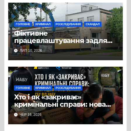
можна назвати
випадковістю
ГОЛОВНЕ
КРИМІНАЛ
РОЗСЛІДУВАННЯ
СКАНДАЛ
Фіктивне
працевлаштування задля
уникнення мобілізації –
ЛИП 10, 2026
новий зашквар слуги
народу
ГОЛОВНЕ
КРИМІНАЛ
РОЗСЛІДУВАННЯ
Хто і як «закриває»
кримінальні справи: нова
підозра співробітнику СБУ
ЧЕР 16, 2026
від НАБУ