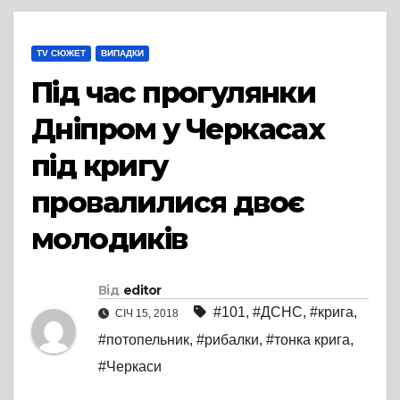
TV СЮЖЕТ
ВИПАДКИ
Під час прогулянки
Дніпром у Черкасах
під кригу
провалилися двоє
молодиків
Від
editor
#101
,
#ДСНС
,
#крига
,
СІЧ 15, 2018
#потопельник
,
#рибалки
,
#тонка крига
,
#Черкаси