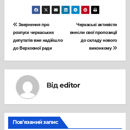
Навігація
Звернення про
Черкаські активісти
розпуск черкаських
внесли свої пропозиції
записів
депутатів вже надійшло
до складу нового
до Верховної ради
виконкому
Від
editor
Пов’язаний запис