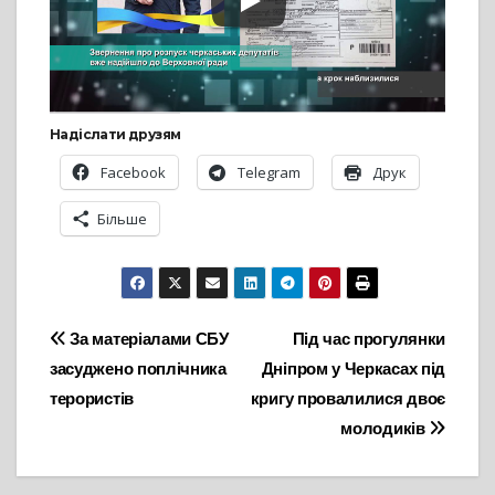
Надіслати друзям
Facebook
Telegram
Друк
Більше
Навігація
За матеріалами СБУ
Під час прогулянки
засуджено поплічника
Дніпром у Черкасах під
записів
терористів
кригу провалилися двоє
молодиків