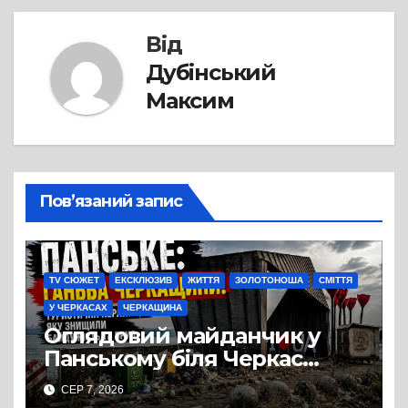
Від
Дубінський
Максим
Пов’язаний запис
TV СЮЖЕТ
ЕКСКЛЮЗИВ
ЖИТТЯ
ЗОЛОТОНОША
СМІТТЯ
У ЧЕРКАСАХ
ЧЕРКАЩИНА
Оглядовий майданчик у
Панському біля Черкас
перетворився на занедбане
СЕР 7, 2026
сміттєзвалище