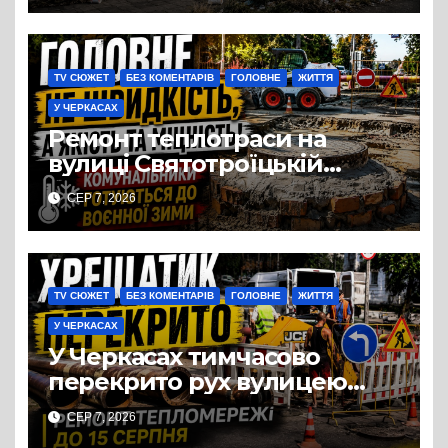
TV СЮЖЕТ
БЕЗ КОМЕНТАРІВ
ГОЛОВНЕ
ЖИТТЯ
У ЧЕРКАСАХ
Ремонт теплотраси на
вулиці Святотроїцькій
затягнувся порівняно із
СЕР 7, 2026
запланованими термінами.
Вулицю досі не відкрили
для руху
TV СЮЖЕТ
БЕЗ КОМЕНТАРІВ
ГОЛОВНЕ
ЖИТТЯ
У ЧЕРКАСАХ
У Черкасах тимчасово
перекрито рух вулицею
Хрещатик на перехресті з
СЕР 7, 2026
Грушевського через ремонт