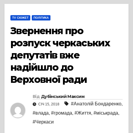
TV СЮЖЕТ
ПОЛІТИКА
Звернення про
розпуск черкаських
депутатів вже
надійшло до
Верховної ради
Від
Дубінський Максим
#Анатолій Бондаренко
,
СІЧ 15, 2018
#влада
,
#громада
,
#Життя
,
#міськрада
,
#Черкаси