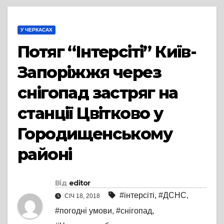
У ЧЕРКАСАХ
Потяг “Інтерсіті” Київ-
Запоріжжя через
снігопад застряг на
станції Цвітково у
Городищенському
районі
Від
editor
#інтерсіті
,
#ДСНС
,
СІЧ 18, 2018
#погодні умови
,
#снігопад
,