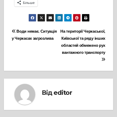
Більше
Навігація
Води немає. Ситуація
На території Черкаської,
у Черкасах загрозлива
Київської та ряду інших
записів
областей обмежено рух
вантажного транспорту
Від
editor