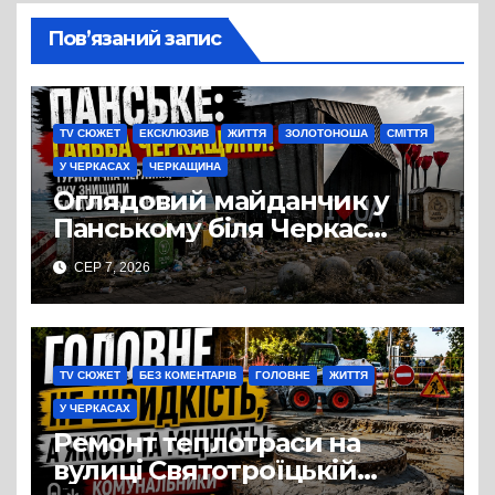
Пов’язаний запис
TV СЮЖЕТ
ЕКСКЛЮЗИВ
ЖИТТЯ
ЗОЛОТОНОША
СМІТТЯ
У ЧЕРКАСАХ
ЧЕРКАЩИНА
Оглядовий майданчик у
Панському біля Черкас
перетворився на занедбане
СЕР 7, 2026
сміттєзвалище
TV СЮЖЕТ
БЕЗ КОМЕНТАРІВ
ГОЛОВНЕ
ЖИТТЯ
У ЧЕРКАСАХ
Ремонт теплотраси на
вулиці Святотроїцькій