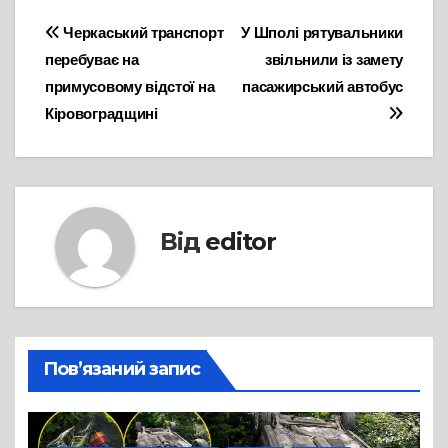
Навігація
Черкаський транспорт
У Шполі рятувальники
перебуває на
звільнили із замету
записів
примусовому відстої на
пасажирський автобус
Кіровоградщині
Від
editor
Пов’язаний запис