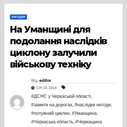
ВИПАДКИ
На Уманщині для
подолання наслідків
циклону залучили
військову техніку
Від
editor
СІЧ 19, 2018
#ДСНС у Черкаській області
,
#замети на дорогах
,
#наслідки негоди
,
#потужний циклон
,
#Уманщина
,
#Черкаська область
,
#Черкащина