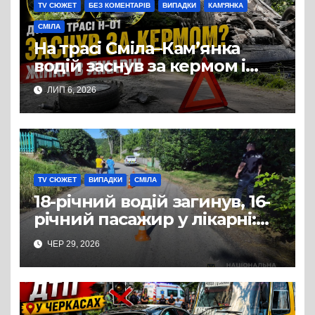
TV СЮЖЕТ
БЕЗ КОМЕНТАРІВ
ВИПАДКИ
КАМ'ЯНКА
СМІЛА
На трасі Сміла–Кам’янка
водій заснув за кермом і
спричинив ДТП:
ЛИП 6, 2026
постраждала жінка
TV СЮЖЕТ
ВИПАДКИ
СМІЛА
18-річний водій загинув, 16-
річний пасажир у лікарні:
ДТП з квадроциклом на
ЧЕР 29, 2026
Смілянщині