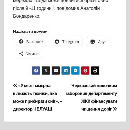
мережах . Вода може появитися орієнтовно
після 9 -11 години “, повідомив Анатолій
Бондаренко.
Надіслати друзям
Facebook
Telegram
Друк
Більше
Навігація
«У місті мізерна
Черкаський виконком
кількість техніки, яка
заборонив департаменту
записів
може прибирати сніг», –
ЖКК фінансувати
директор ЧЕЛУАШ
чищення доріг