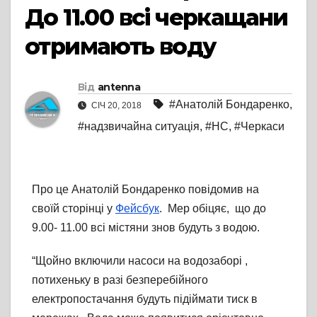
До 11.00 всі черкащани
отримають воду
Від
antenna
#Анатолій Бондаренко
,
СІЧ 20, 2018
#надзвичайна ситуація
,
#НС
,
#Черкаси
Про це Анатолій Бондаренко повідомив на
своїй сторінці у
Фейсбук
. Мер обіцяє, що до
9.00- 11.00 всі містяни знов будуть з водою.
“Щойно включили насоси на водозаборі ,
потихеньку в разі безперебійного
електропостачання будуть підіймати тиск в