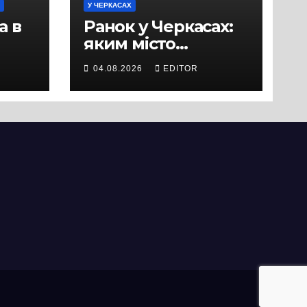
У ЧЕРКАСАХ
а в
Ранок у Черкасах:
яким місто
зустрічає новий
04.08.2026
EDITOR
и
день