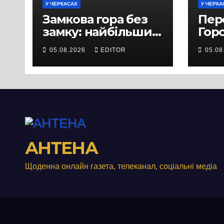
У ЧЕРКАСАХ
У ЧЕРКА
Замкова гора без
Пер
замку: найбільший
Горо
історичний міф
Лаш
05.08.2026
EDITOR
05.08
Черкас
іст
Черк
роз
істо
пон
стол
Дні
АНТЕНА
Щоденна онлайн газета, телеканал, соціальні медіа