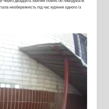
е через двадцять хвилин повністю ліквідувати.
ала необережність під час куріння одного із