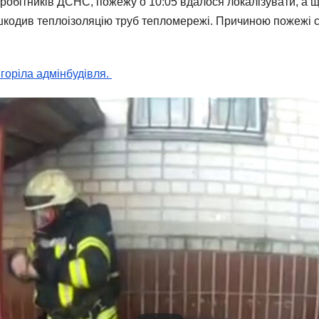
робітників ДСНС, пожежу о 10:05 вдалося локалізувати, а щ
кодив теплоізоляцію труб тепломережі. Причиною пожежі ст
 горіла адмінбудівля.