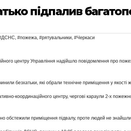
атько підпалив багатоп
#ДСНС
,
#пожежа
,
#рятувальники
,
#Черкаси
ційного центру Управління надійшло повідомлення про поже
инили безхатьки, які обрали технічне приміщення у якості ж
тивно-координаційного центру, чергові караули 2-х пожежно
.
льно обстежили приміщення підвалу, проте людей не знайшли