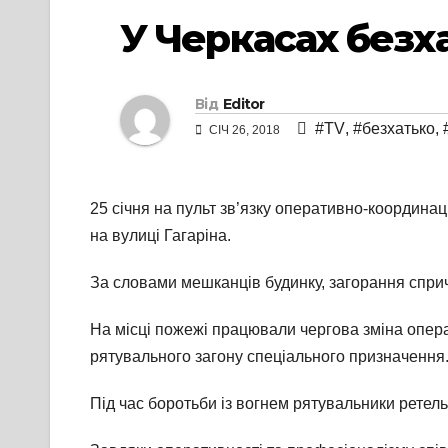
У Черкасах безх
Від
Editor
#TV
,
#безхатько
,
СІЧ 26, 2018
25 січня на пульт зв’язку оперативно-координа
на вулиці Гагаріна.
За словами мешканців будинку, загорання сприч
На місці пожежі працювали чергова зміна опера
рятувального загону спеціального призначення
Під час боротьби із вогнем рятувальники рете