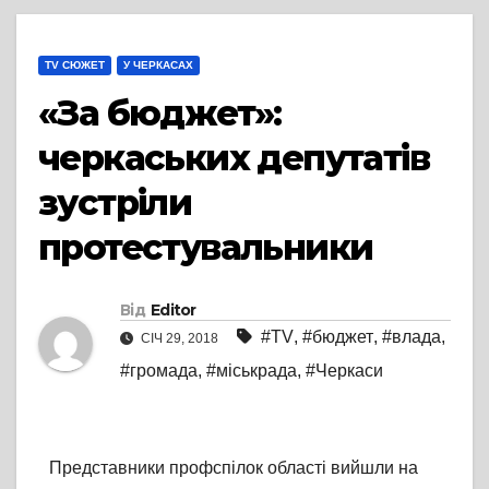
TV СЮЖЕТ
У ЧЕРКАСАХ
«За бюджет»:
черкаських депутатів
зустріли
протестувальники
Від
Editor
#TV
,
#бюджет
,
#влада
,
СІЧ 29, 2018
#громада
,
#міськрада
,
#Черкаси
Представники профспілок області вийшли на