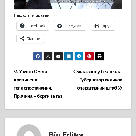
Надіслати друзям
Facebook
Telegram
Друк
Більше
Навігація
У місті Сміла
Cміла знову без тепла.
припинено
Губернатор скликав
записів
теплопостачання.
оперативний штаб
Причина – борги за газ
Від
Editor