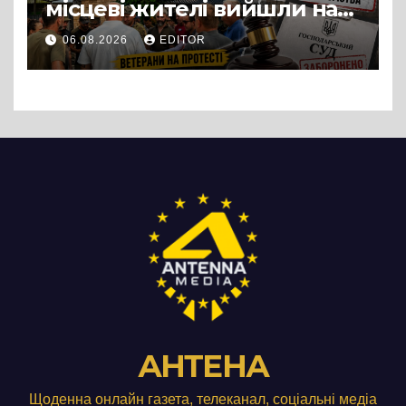
місцеві жителі вийшли на
протест до стін
06.08.2026
EDITOR
підприємства ТОВ «Омега
Три», що займається
виробництвом м’яса птиці
АНТЕНА
Щоденна онлайн газета, телеканал, соціальні медіа