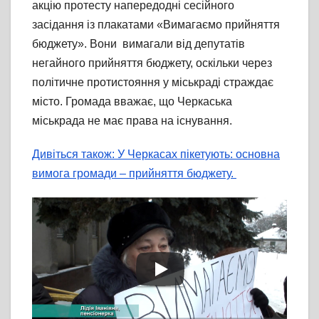
акцію протесту напередодні сесійного
засідання із плакатами «Вимагаємо прийняття
бюджету». Вони вимагали від депутатів
негайного прийняття бюджету, оскільки через
політичне протистояння у міськраді страждає
місто. Громада вважає, що Черкаська
міськрада не має права на існування.
Дивіться також: У Черкасах пікетують: основна
вимога громади – прийняття бюджету.