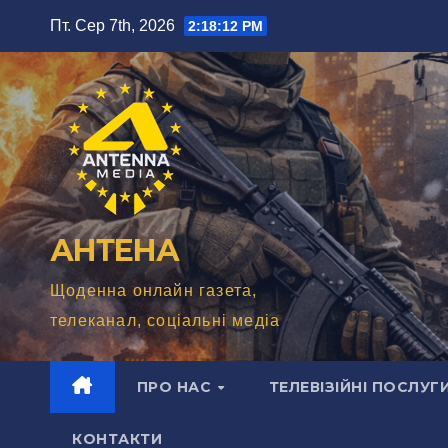
Перейти
Пт. Сер 7th, 2026
2:18:13 PM
до
вмісту
АНТЕНА
Щоденна онлайн газета,
телеканал, соціальні медіа
ПРО НАС
ТЕЛЕВІЗІЙНІ ПОСЛУГ
КОНТАКТИ