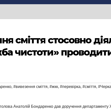
ня сміття стосовно дія
жба чистоти» проводит
аренко
,
#вивезення сміття
,
#жкк
,
#перевірка
,
#сміття
,
#Черк
й голова Анатолій Бондаренко дав доручення департаменту 