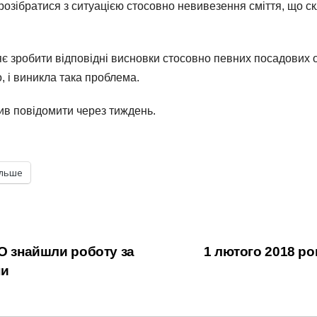
розібратися з ситуацією стосовно невивезення сміття, що ск
яє зробити відповідні висновки стосовно певних посадових 
, і виникла така проблема.
ив повідомити через тиждень.
ільше
ТО знайшли роботу за
1 лютого 2018 ро
ни