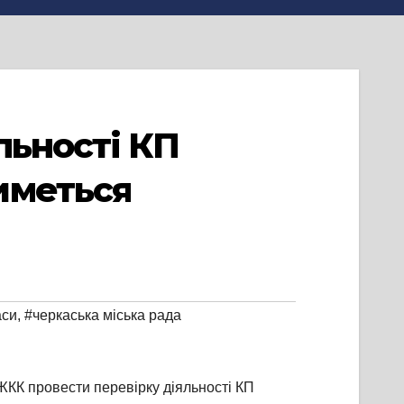
льності КП
иметься
аси
,
#черкаська міська рада
ЖКК провести перевірку діяльності КП