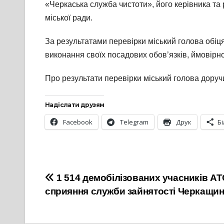
«Черкаська служба чистоти», його керівника та 
міської ради.
За результатами перевірки міський голова обіц
виконання своїх посадових обов’язків, ймовірно
Про результати перевірки міський голова доруч
Надіслати друзям
Facebook
Telegram
Друк
Б
Навігація
1 514 демобілізованих учасників А
сприяння служби зайнятості Черкащи
записів