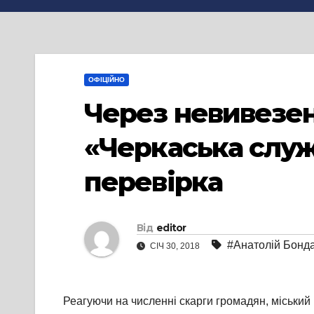
ОФІЦІЙНО
Через невивезен
«Черкаська слу
перевірка
Від
editor
#Анатолій Бонд
СІЧ 30, 2018
Реагуючи на численні скарги громадян, міськи