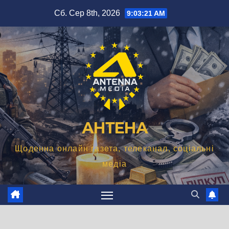
Перейти
Сб. Сер 8th, 2026
9:03:21 AM
до
вмісту
АНТЕНА
Щоденна онлайн газета, телеканал, соціальні
медіа