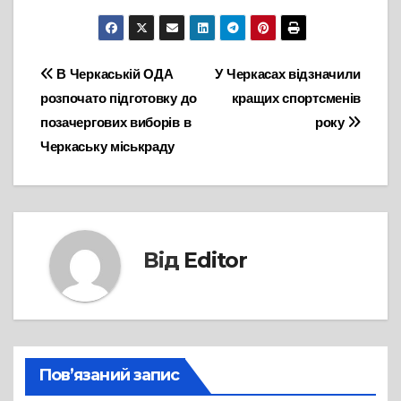
Навігація
В Черкаській ОДА
У Черкасах відзначили
розпочато підготовку до
кращих спортсменів
записів
позачергових виборів в
року
Черкаську міськраду
Від
Editor
Пов’язаний запис