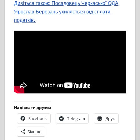
Дивіться також: Посадовець Черкаської ОДА
Ярослав Березань ухиляється від сплати
податків.
Надіслати друзям
Facebook
Telegram
Друк
Більше