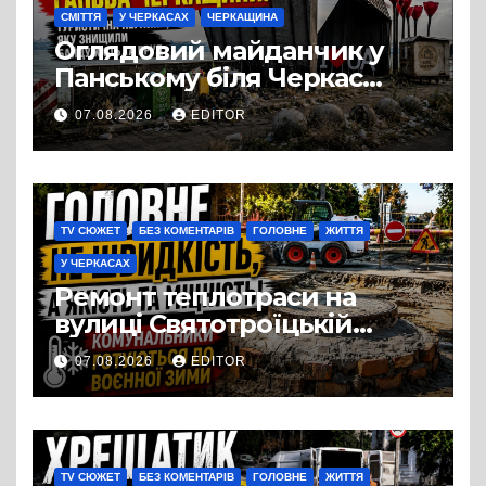
СМІТТЯ
У ЧЕРКАСАХ
ЧЕРКАЩИНА
Оглядовий майданчик у
Панському біля Черкас
перетворився на занедбане
07.08.2026
EDITOR
сміттєзвалище
TV СЮЖЕТ
БЕЗ КОМЕНТАРІВ
ГОЛОВНЕ
ЖИТТЯ
У ЧЕРКАСАХ
Ремонт теплотраси на
вулиці Святотроїцькій
затягнувся порівняно із
07.08.2026
EDITOR
запланованими термінами.
Вулицю досі не відкрили
для руху
TV СЮЖЕТ
БЕЗ КОМЕНТАРІВ
ГОЛОВНЕ
ЖИТТЯ