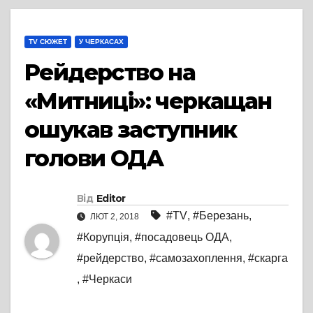
TV СЮЖЕТ
У ЧЕРКАСАХ
Рейдерство на
«Митниці»: черкащан
ошукав заступник
голови ОДА
Від
Editor
#TV
,
#Березань
,
ЛЮТ 2, 2018
#Корупція
,
#посадовець ОДА
,
#рейдерство
,
#самозахоплення
,
#скарга
,
#Черкаси