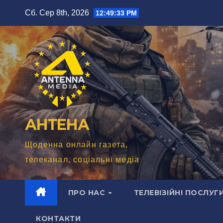
Перейти
Сб. Сер 8th, 2026
12:49:34 PM
до
вмісту
АНТЕНА
Щоденна онлайн газета,
телеканал, соціальні медіа
ПРО НАС
ТЕЛЕВІЗІЙНІ ПОСЛУГ
КОНТАКТИ