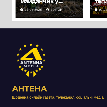
майданчик у
теп
Панському біля
вул
07.08.2026
EDITOR
07.0
Черкас
Свя
перетворився на
зат
занедбане
порі
сміттєзвалище
зап
тер
Вул
від
АНТЕНА
Щоденна онлайн газета, телеканал, соціальні медіа