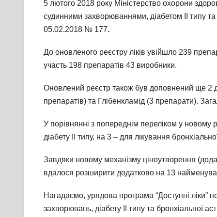
5 лютого 2018 року Міністерство охорони здоров
судинними захворюваннями, діабетом ІІ типу т
05.02.2018 № 177​
.
До оновленого реєстру ліків увійшло 239 препар
участь 198 препаратів 43 виробники.
Оновлений реєстр також був доповнений ще 2 д
препаратів) та Глібенкламід (3 препарати). Зага
У порівнянні з попереднім переліком у новому р
діабету ІІ типу, на 3 – для лікування бронхіально
Завдяки новому механізму ціноутворення (додат
вдалося розширити додатково на 13 найменуван
Нагадаємо, урядова програма “Доступні ліки” по
захворювань, діабету ІІ типу та бронхіальної а