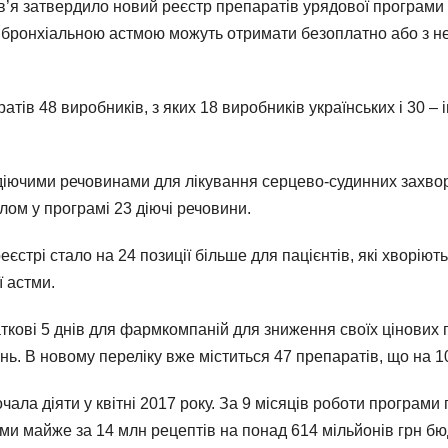
’я затвердило новий реєстр препаратів урядової програми “Д
а бронхіальною астмою можуть отримати безоплатно або з 
атів 48 виробників, з яких 18 виробників українських і 30 –
іючими речовинами для лікування серцево-судинних захворю
лом у програмі 23 діючі речовини.
еєстрі стало на 24 позиції більше для пацієнтів, які хворію
ї астми.
кові 5 днів для фармкомпаній для зниження своїх цінових 
ь. В новому переліку вже міститься 47 препаратів, що на 
чала діяти у квітні 2017 року. За 9 місяців роботи програми
стми майже за 14 млн рецептів на понад 614 мільйонів грн б