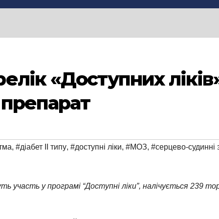
елік «Доступних ліків»
 препарат
тма
,
#діабет ІІ типу
,
#доступні ліки
,
#МОЗ
,
#серцево-судинні
ь участь у програмі “Доступні ліки”, налічується 239 тор