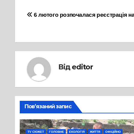
Навігація
6 лютого розпочалася реєстрація н
записів
Від
editor
Пов’язаний запис
TV СЮЖЕТ
ГОЛОВНЕ
ЕКОЛОГІЯ
ЖИТТЯ
ОФІЦІЙНО