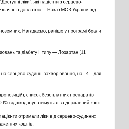
оступні ліки”, які пацієнти з серцево-
незначною доплатою – Наказ МОЗ України від
 іноземних. Нагадаємо, раніше у програмі брали
вань та діабету ІІ типу — Лозартан (11
ть на серцево-судинні захворювання, на 14 – для
пропозицій), список безоплатних препаратів
100% відшкодовуватимуться за державний кошт.
 пацієнти отримали ліки від серцево-судинних
юджетних коштів.