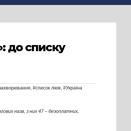
: до списку
 захворювання
,
#список ліків
,
#Україна
гових назв, з них 47 – безоплатних,