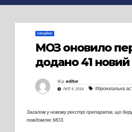
ОФІЦІЙНО
МОЗ оновило пер
додано 41 новий
Від
editor
#бронхіальна ас
ЛЮТ 6, 2018
Загалом у новому реєстрі препаратів, що берут
повідомляє МОЗ.