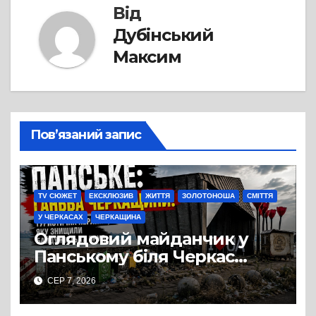
Від
Дубінський
Максим
Пов’язаний запис
TV СЮЖЕТ
ЕКСКЛЮЗИВ
ЖИТТЯ
ЗОЛОТОНОША
СМІТТЯ
У ЧЕРКАСАХ
ЧЕРКАЩИНА
Оглядовий майданчик у
Панському біля Черкас
перетворився на занедбане
СЕР 7, 2026
сміттєзвалище