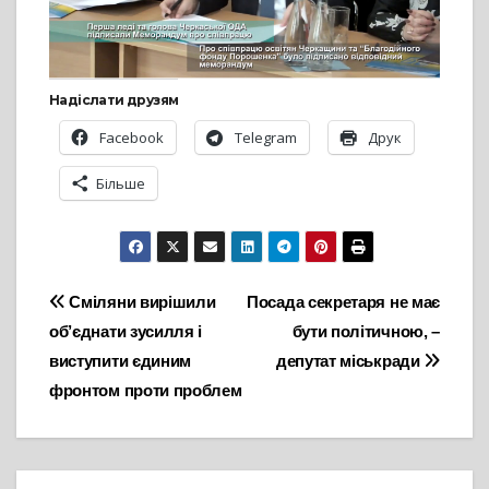
Надіслати друзям
Facebook
Telegram
Друк
Більше
Навігація
Сміляни вирішили
Посада секретаря не має
об’єднати зусилля і
бути політичною, –
записів
виступити єдиним
депутат міськради
фронтом проти проблем