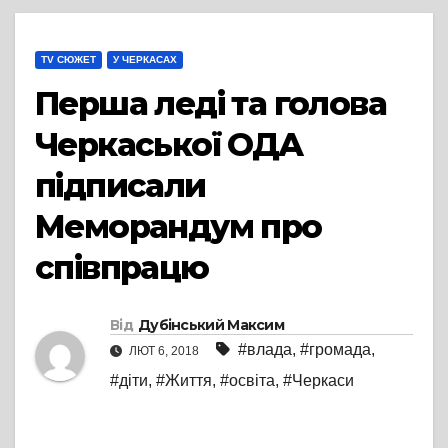
TV СЮЖЕТ
У ЧЕРКАСАХ
Перша леді та голова
Черкаської ОДА
підписали
Меморандум про
співпрацю
Від
Дубінський Максим
#влада
,
#громада
,
ЛЮТ 6, 2018
#діти
,
#Життя
,
#освіта
,
#Черкаси