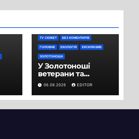
TV СЮЖЕТ
БЕЗ КОМЕНТАРІВ
ГОЛОВНЕ
ЕКОЛОГІЯ
ЕКСКЛЮЗИВ
ЗОЛОТОНОША
У Золотоноші
ветерани та
місцеві жителі
06.08.2026
EDITOR
вийшли на
протест до стін
підприємства ТОВ
«Омега Три», що
займається
виробництвом
м’яса птиці