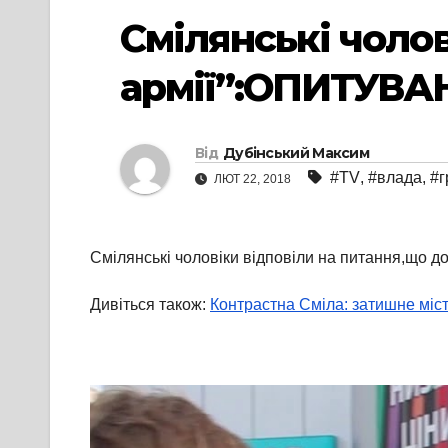
Смілянські чоло
армії”:ОПИТУВА
Від
Дубінський Максим
#TV
,
#влада
,
#г
ЛЮТ 22, 2018
Смілянські чоловіки відповіли на питання,що д
Дивіться також:
Контрастна Сміла: затишне міс