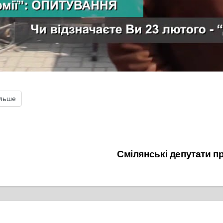
ільше
Смілянські депутати пр