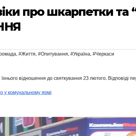
віки про шкарпетки та 
ННЯ
ромада
,
#Життя
,
#Опитування
,
#Україна
,
#Черкаси
о їхнього відношення до святкування 23 лютого. Відповіді 
то у комунальному ярмі