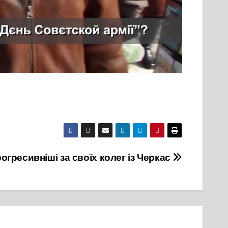
огресивніші за своїх колег із Черкас