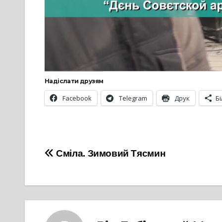
Надіслати друзям
Facebook
Telegram
Друк
Б
Навігація
Сміла. Зимовий Тясмин
записів