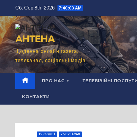
Перейти
Сб. Сер 8th, 2026
7:40:04 AM
до
вмісту
АНТЕНА
Щоденна онлайн газета,
телеканал, соціальні медіа
ПРО НАС
ТЕЛЕВІЗІЙНІ ПОСЛУГ
КОНТАКТИ
TV СЮЖЕТ
У ЧЕРКАСАХ