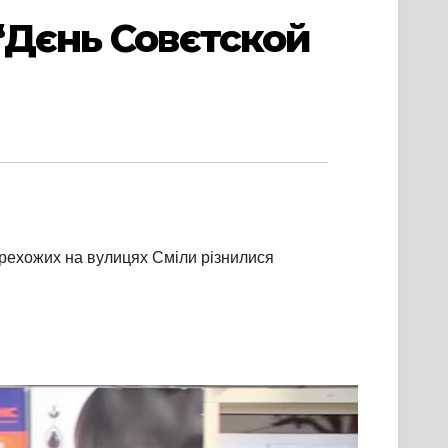
“Дєнь Совєтской
перехожих на вулицях Сміли різнилися