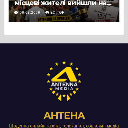
місцеві жителі вийшли на
протест до стін
06.08.2026
EDITOR
підприємства ТОВ «Омега
Три», що займається
виробництвом м’яса птиці
АНТЕНА
Щоденна онлайн газета, телеканал, соціальні медіа