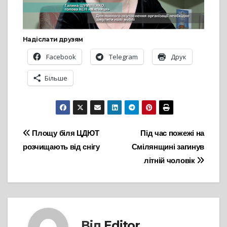
Надіслати друзям
Facebook
Telegram
Друк
Більше
Навігація
Площу біля ЦДЮТ
Під час пожежі на
розчищають від снігу
Смілянщині загинув
записів
літній чоловік
Від
Editor