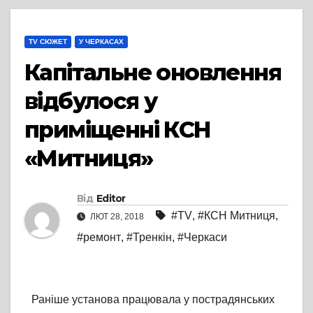
TV СЮЖЕТ
У ЧЕРКАСАХ
Капітальне оновлення
відбулося у
приміщенні КСН
«Митниця»
Від
Editor
#TV
,
#КСН Митниця
,
ЛЮТ 28, 2018
#ремонт
,
#Тренкін
,
#Черкаси
Раніше установа працювала у пострадянських