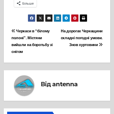
Більше
Навігація
Черкаси в “білому
На дорогах Черкащини
полоні”. Містяни
складні погодні умови.
записів
вийшли на боротьбу зі
Знов хуртовини
снігом
Від
antenna