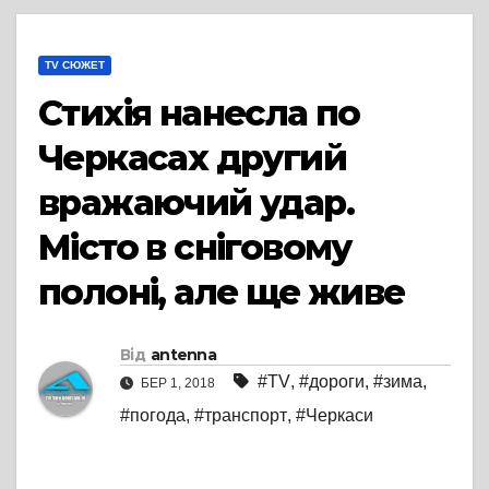
TV СЮЖЕТ
Стихія нанесла по
Черкасах другий
вражаючий удар.
Місто в сніговому
полоні, але ще живе
Від
antenna
#TV
,
#дороги
,
#зима
,
БЕР 1, 2018
#погода
,
#транспорт
,
#Черкаси