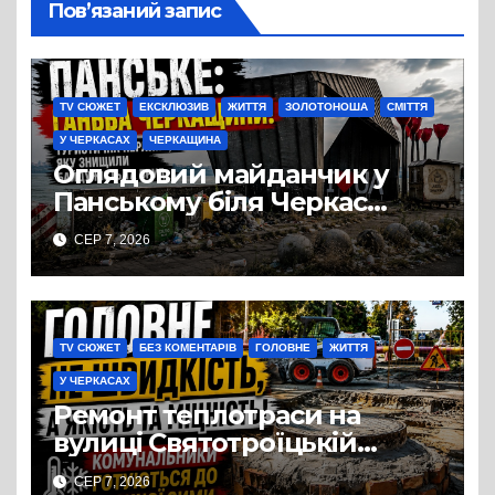
Пов’язаний запис
TV СЮЖЕТ
ЕКСКЛЮЗИВ
ЖИТТЯ
ЗОЛОТОНОША
СМІТТЯ
У ЧЕРКАСАХ
ЧЕРКАЩИНА
Оглядовий майданчик у
Панському біля Черкас
перетворився на занедбане
СЕР 7, 2026
сміттєзвалище
TV СЮЖЕТ
БЕЗ КОМЕНТАРІВ
ГОЛОВНЕ
ЖИТТЯ
У ЧЕРКАСАХ
Ремонт теплотраси на
вулиці Святотроїцькій
затягнувся порівняно із
СЕР 7, 2026