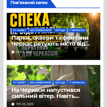
Пов’язаний запис
TV СЮЖЕТ
БЕЗ КОМЕНТАРІВ
ПОГОДА
У ЧЕРКАСАХ
Парки, сквери та фонтани
Черкас рятують місто від
пекельної серпневої спеки
СЕР 3, 2026
TV СЮЖЕТ
БЕЗ КОМЕНТАРІВ
ПОГОДА
У ЧЕРКАСАХ
На Черкаси напустився
сильний вітер. Навіть
столітні дерева не
ТРА 28, 2026