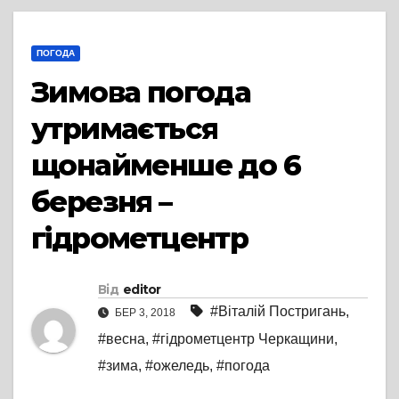
ПОГОДА
Зимова погода
утримається
щонайменше до 6
березня –
гідрометцентр
Від
editor
#Віталій Постригань
,
БЕР 3, 2018
#весна
,
#гідрометцентр Черкащини
,
#зима
,
#ожеледь
,
#погода