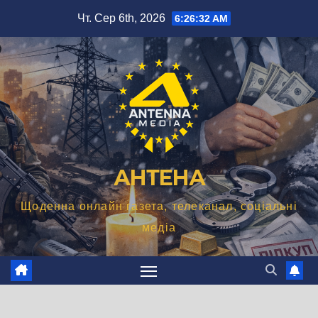
Перейти
Чт. Сер 6th, 2026
6:26:33 AM
до
вмісту
АНТЕНА
Щоденна онлайн газета, телеканал, соціальні
медіа