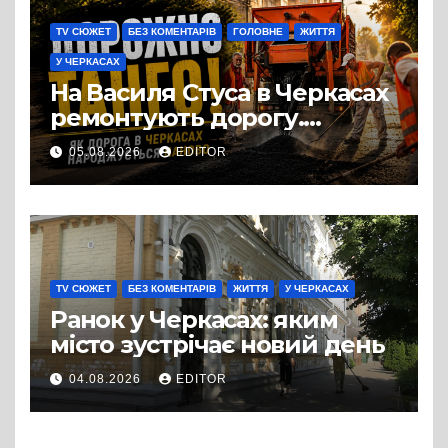
TV СЮЖЕТ
БЕЗ КОМЕНТАРІВ
ГОЛОВНЕ
ЖИТТЯ
У ЧЕРКАСАХ
На Василя Стуса в Черкасах
ремонтують дорогу.
Роботи ведуться на ділянці
05.08.2026
EDITOR
від провулка Івана Сірка до
вулиці Надпільної
TV СЮЖЕТ
БЕЗ КОМЕНТАРІВ
ЖИТТЯ
У ЧЕРКАСАХ
Ранок у Черкасах: яким
місто зустрічає новий день
04.08.2026
EDITOR