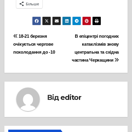
Більше
Навігація
18-21 березня
В епіцентрі погодних
очікується чергове
катаклізмів знову
записів
похолодання до -10
центральна та східна
частина Черкащини
Від
editor