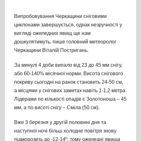
Випробовування Черкащини сніговими
циклонами завершується, однак незручності у
вигляді ожеледних явищ ще нам
дошкулятиму
ть, пише головний метеоролог
Черкащини Віталій Постригань.
За минулі 4 доби випало від 23 до 45 мм снігу,
або 60-140% місячної норми. Висота снігового
покриву сьогодні на ранок становить 24-50 см,
а місцями у снігових заметах навіть 1-1,2 метра.
Лідерами по кількості опадів є Золотоноша – 45
мм, а по висоті снігу – Сміла (50 см).
Вже 3 березня у другій половині дня та
наступної ночі більш холодне повітря знову
підморозить до -12-14º, тому ожеледні явища