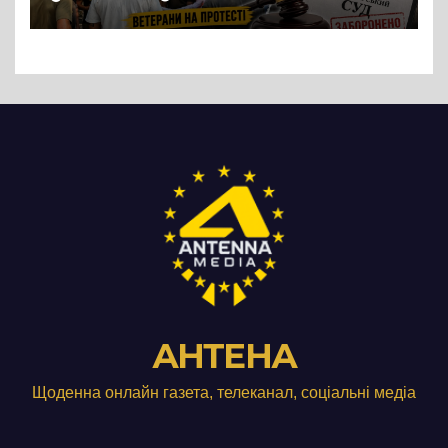
підприємства ТОВ «Омега
Три», що займається
виробництвом м’яса птиці
АНТЕНА
Щоденна онлайн газета, телеканал, соціальні медіа