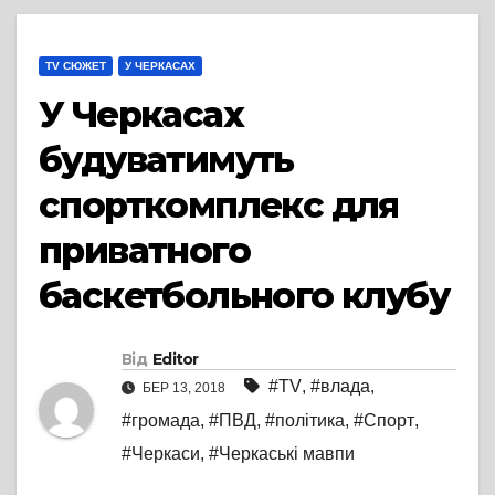
TV СЮЖЕТ
У ЧЕРКАСАХ
У Черкасах
будуватимуть
спорткомплекс для
приватного
баскетбольного клубу
Від
Editor
#TV
,
#влада
,
БЕР 13, 2018
#громада
,
#ПВД
,
#політика
,
#Спорт
,
#Черкаси
,
#Черкаські мавпи