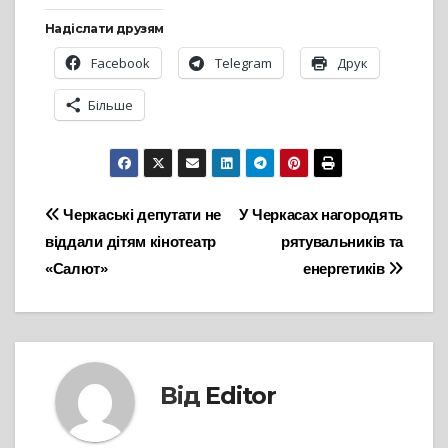
Надіслати друзям
Facebook
Telegram
Друк
Більше
Навігація
Черкаські депутати не
У Черкасах нагородять
віддали дітям кінотеатр
рятувальників та
записів
«Салют»
енергетиків
Від
Editor