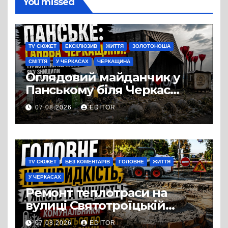
You missed
TV СЮЖЕТ
ЕКСКЛЮЗИВ
ЖИТТЯ
ЗОЛОТОНОША
СМІТТЯ
У ЧЕРКАСАХ
ЧЕРКАЩИНА
Оглядовий майданчик у
Панському біля Черкас
перетворився на занедбане
07.08.2026
EDITOR
сміттєзвалище
TV СЮЖЕТ
БЕЗ КОМЕНТАРІВ
ГОЛОВНЕ
ЖИТТЯ
У ЧЕРКАСАХ
Ремонт теплотраси на
вулиці Святотроїцькій
затягнувся порівняно із
07.08.2026
EDITOR