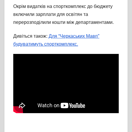
Окрім видатків на спорткомплекс до бюджету
включили зарплати для освітян та
перерозподілили кошти між департаментами.
Дивіться також:
Для “Черкаських Мавп”
будуватимуть спорткомплекс.