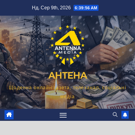
Перейти
Нд. Сер 9th, 2026
6:39:57 AM
до
вмісту
АНТЕНА
Щоденна онлайн газета, телеканал, соціальні
медіа