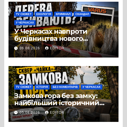
TV СЮЖЕТ
ЕКОЛОГІЯ
КРИМІНАЛ
СКАНДАЛ
У ЧЕРКАСАХ
У Черкасах навпроти
будівництва нового
супермаркету VARUS на
06.08.2026
EDITOR
проспекті Перемоги всохли
дерева. І це навряд чи
можна назвати
випадковістю
TV СЮЖЕТ
ІСТОРІЯ
БЕЗ КОМЕНТАРІВ
У ЧЕРКАСАХ
Замкова гора без замку:
найбільший історичний
міф Черкас
05.08.2026
EDITOR