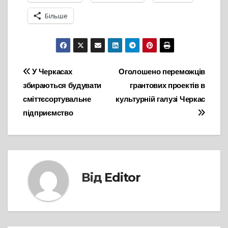
Більше
Навігація
У Черкасах
Оголошено переможців
збираються будувати
грантових проектів в
записів
сміттєсортувальне
культурній галузі Черкас
підприємство
Від
Editor