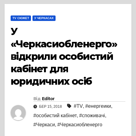
TV СЮЖЕТ
У ЧЕРКАСАХ
У
«Черкасиобленерго»
відкрили особистий
кабінет для
юридичних осіб
Від
Editor
#TV
,
#енергеики
,
БЕР 15, 2018
#особистий кабінет
,
#споживачі
,
#Черкаси
,
#Черкасиобленерго