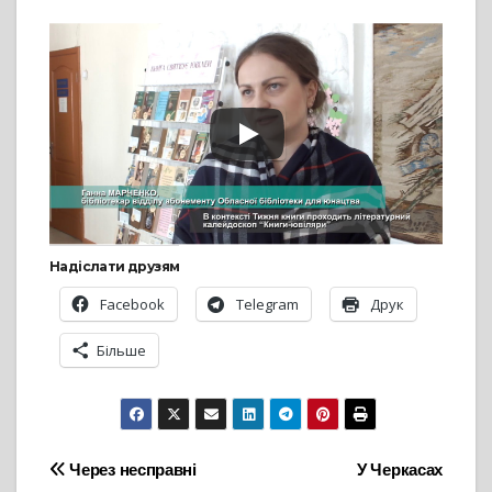
Надіслати друзям
Facebook
Telegram
Друк
Більше
Навігація
Через несправні
У Черкасах