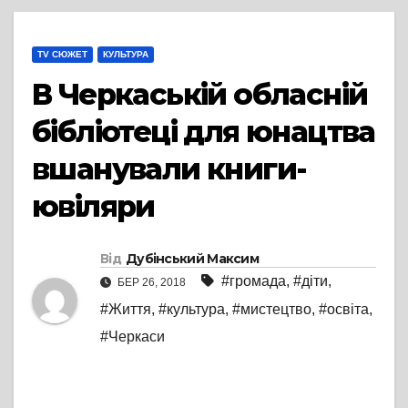
TV СЮЖЕТ
КУЛЬТУРА
В Черкаській обласній
бібліотеці для юнацтва
вшанували книги-
ювіляри
Від
Дубінський Максим
#громада
,
#діти
,
БЕР 26, 2018
#Життя
,
#культура
,
#мистецтво
,
#освіта
,
#Черкаси