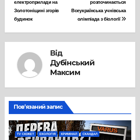
електроприлади на
розпочинається
записів
Золотоніщині згорів
Всеукраїнська учнівська
будинок
олімпіада з біології
Від
Дубінський
Максим
Пов’язаний запис
TV СЮЖЕТ
ЕКОЛОГІЯ
КРИМІНАЛ
СКАНДАЛ