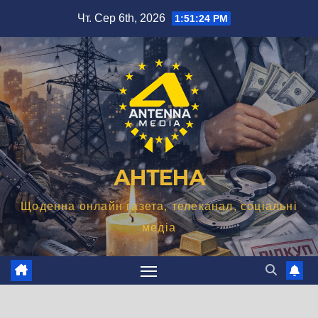
Перейти
Чт. Сер 6th, 2026
1:51:26 PM
до
вмісту
АНТЕНА
Щоденна онлайн газета, телеканал, соціальні
медіа