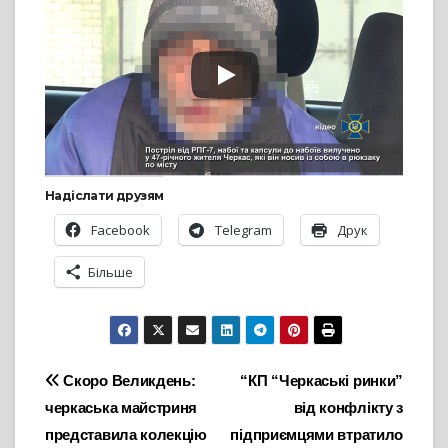
Надіслати друзям
Facebook
Telegram
Друк
Більше
Навігація
Скоро Великдень:
“КП “Черкаські ринки”
черкаська майстриня
від конфлікту з
записів
представила колекцію
підприємцями втратило