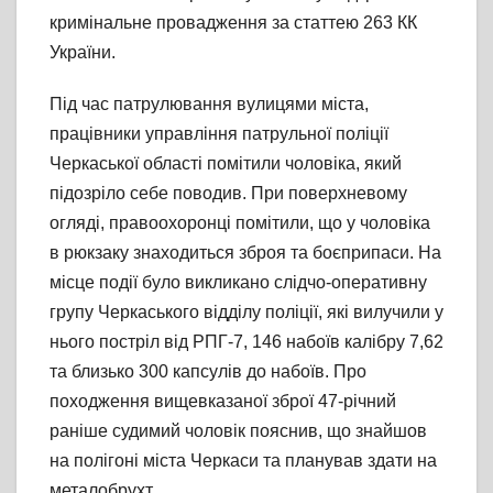
кримінальне провадження за статтею 263 КК
України.
Під час патрулювання вулицями міста,
працівники управління патрульної поліції
Черкаської області помітили чоловіка, який
підозріло себе поводив. При поверхневому
огляді, правоохоронці помітили, що у чоловіка
в рюкзаку знаходиться зброя та боєприпаси. На
місце події було викликано слідчо-оперативну
групу Черкаського відділу поліції, які вилучили у
нього постріл від РПГ-7, 146 набоїв калібру 7,62
та близько 300 капсулів до набоїв. Про
походження вищевказаної зброї 47-річний
раніше судимий чоловік пояснив, що знайшов
на полігоні міста Черкаси та планував здати на
металобрухт.