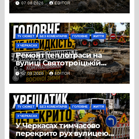
перетворився на занедбане
07.08.2026
EDITOR
сміттєзвалище
TV СЮЖЕТ
БЕЗ КОМЕНТАРІВ
ГОЛОВНЕ
ЖИТТЯ
У ЧЕРКАСАХ
Ремонт теплотраси на
вулиці Святотроїцькій
затягнувся порівняно із
07.08.2026
EDITOR
запланованими термінами.
Вулицю досі не відкрили
для руху
TV СЮЖЕТ
БЕЗ КОМЕНТАРІВ
ГОЛОВНЕ
ЖИТТЯ
У ЧЕРКАСАХ
У Черкасах тимчасово
перекрито рух вулицею