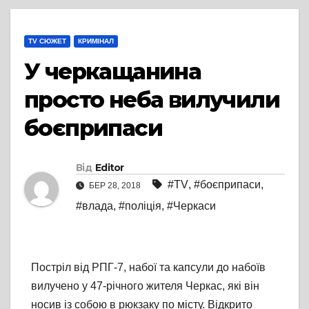
TV СЮЖЕТ
КРИМІНАЛ
У черкащанина
просто неба вилучили
боєприпаси
Від
Editor
#TV
,
#боєприпаси
,
БЕР 28, 2018
#влада
,
#поліція
,
#Черкаси
Постріл від РПГ-7, набої та капсули до набоїв
вилучено у 47-річного жителя Черкас, які він
носив із собою в рюкзаку по місту. Відкрито