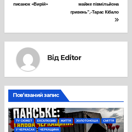
писанок «Вирій»
майже півмільйона
гривень”,-Тарас Кібало
Від
Editor
Пов’язаний запис
TV СЮЖЕТ
ЕКСКЛЮЗИВ
ЖИТТЯ
ЗОЛОТОНОША
СМІТТЯ
У ЧЕРКАСАХ
ЧЕРКАЩИНА