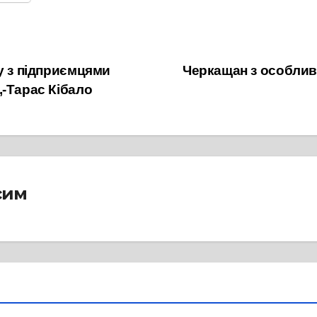
у з підприємцями
Черкащан з особлив
,-Тарас Кібало
сим