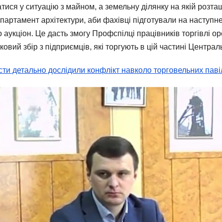
ися у ситуацію з майном, а земельну ділянку на якій розташ
партамент архітектури, аби фахівці підготували на наступн
бто аукціон. Це дасть змогу Профспілці працівників торгівлі
вий збір з підприємців, які торгують в цій частині Централ
істи детально дослідили конфлікт навколо торговельних паві