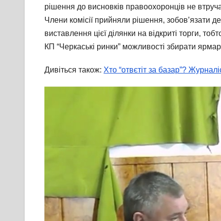
рішення до висновків правоохоронців не втручат
Члени комісії прийняли рішення, зобов’язати де
виставлення цієї ділянки на відкриті торги, то
КП “Черкаські ринки” можливості збирати ярмарко
Дивіться також:
Хто “отвєтіт за базар”? Журнал