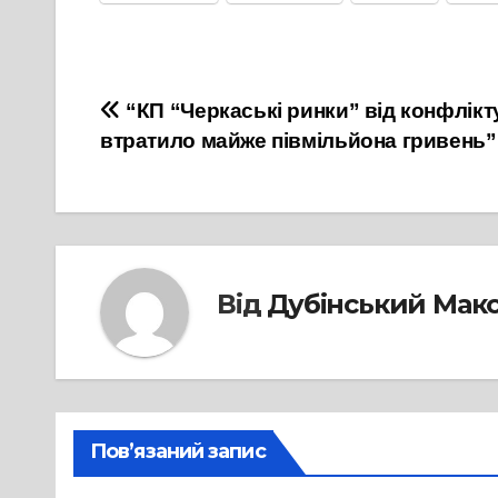
Навігація
“КП “Черкаські ринки” від конфлікт
втратило майже півмільйона гривень”
записів
Від
Дубінський Мак
Пов’язаний запис