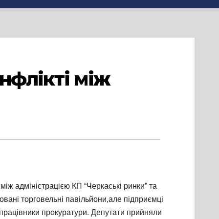
нфлікті між
 між адміністрацією КП “Черкаські ринки” та
овані торговельні павільйони,але підприємці
 працівники прокуратури. Депутати прийняли