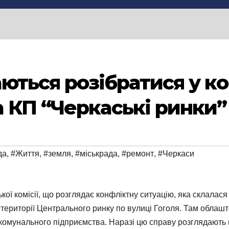
ються розібратися у ко
 КП “Черкаські ринки”
да
,
#Життя
,
#земля
,
#міськрада
,
#ремонт
,
#Черкаси
ої комісії, що розглядає конфліктну ситуацію, яка склалася
території Центрального ринку по вулиці Гоголя. Там облашт
комунального підприємства. Наразі цю справу розглядають