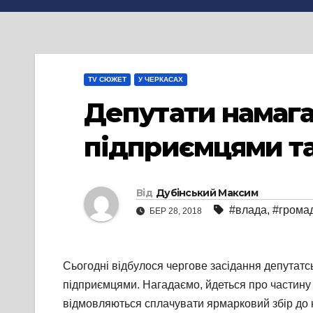
TV СЮЖЕТ
У ЧЕРКАСАХ
Депутати намага
підприємцями та
Від
Дубінський Максим
#влада
,
#грома
БЕР 28, 2018
Сьогодні відбулося чергове засідання депутатськ
підприємцями. Нагадаємо, йдеться про частину 
відмовляються сплачувати ярмарковий збір до 