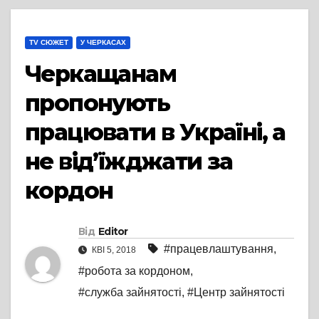
TV СЮЖЕТ
У ЧЕРКАСАХ
Черкащанам
пропонують
працювати в Україні, а
не від’їжджати за
кордон
Від
Editor
#працевлаштування
,
КВІ 5, 2018
#робота за кордоном
,
#служба зайнятості
,
#Центр зайнятості