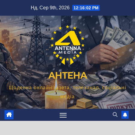
Перейти
Нд. Сер 9th, 2026
12:16:03 PM
до
вмісту
АНТЕНА
Щоденна онлайн газета, телеканал, соціальні
медіа