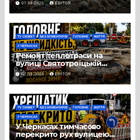
перетворився на занедбане
07.08.2026
EDITOR
сміттєзвалище
TV СЮЖЕТ
БЕЗ КОМЕНТАРІВ
ГОЛОВНЕ
ЖИТТЯ
У ЧЕРКАСАХ
Ремонт теплотраси на
вулиці Святотроїцькій
затягнувся порівняно із
07.08.2026
EDITOR
запланованими термінами.
Вулицю досі не відкрили
для руху
TV СЮЖЕТ
БЕЗ КОМЕНТАРІВ
ГОЛОВНЕ
ЖИТТЯ
У ЧЕРКАСАХ
У Черкасах тимчасово
перекрито рух вулицею