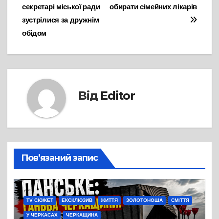
секретарі міської ради
обирати сімейних лікарів
записів
зустрілися за дружнім
обідом
Від
Editor
Пов’язаний запис
TV СЮЖЕТ
ЕКСКЛЮЗИВ
ЖИТТЯ
ЗОЛОТОНОША
СМІТТЯ
У ЧЕРКАСАХ
ЧЕРКАЩИНА