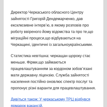
Директор Черкаського обласного Центру
зайнятості Григорій Дендемарченко, дав
ексклюзивне інтерв’ю, в якому розповів про
роботу ввіреного йому відомства та про те,що
міграційні процеси,що відбуваються на
Черкащині, ідентичні із загальноукраїнськими.
Статистика невтішна: черкащан щороку стає
меньше. Фірми,що займаються
працевлаштуванням за кордоном зобов’язані
мати державну ліцензію. Служба зайнятості
населення постійно оновлює спектр послуг та
пропонує різні варанти для працевлаштування.
Дивіться також: У черкаському ТРЦ відбувся
ярмарок вакансій.