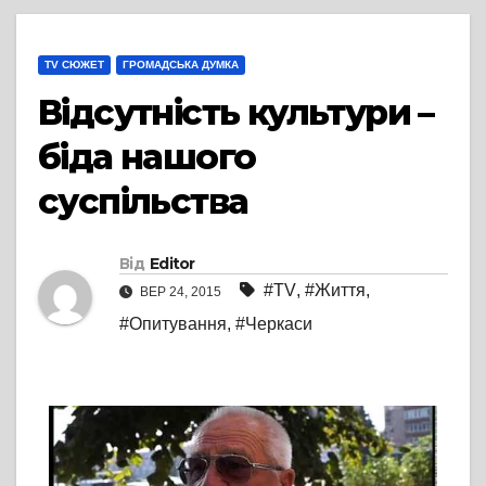
TV СЮЖЕТ
ГРОМАДСЬКА ДУМКА
Відсутність культури –
біда нашого
суспільства
Від
Editor
#TV
,
#Життя
,
ВЕР 24, 2015
#Опитування
,
#Черкаси