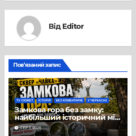
Від
Editor
Пов’язаний запис
TV СЮЖЕТ
ІСТОРІЯ
БЕЗ КОМЕНТАРІВ
У ЧЕРКАСАХ
Замкова гора без замку:
найбільший історичний міф
Черкас
СЕР 5, 2026