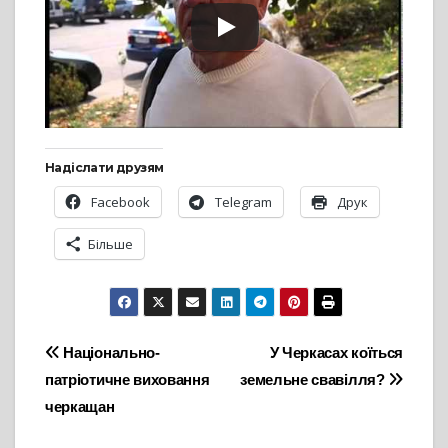
Надіслати друзям
Facebook
Telegram
Друк
Більше
Навігація
Національно-
У Черкасах коїться
патріотичне виховання
земельне свавілля?
записів
черкащан