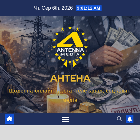
Перейти
Чт. Сер 6th, 2026
9:01:13 AM
до
вмісту
АНТЕНА
Щоденна онлайн газета, телеканал, соціальні
медіа