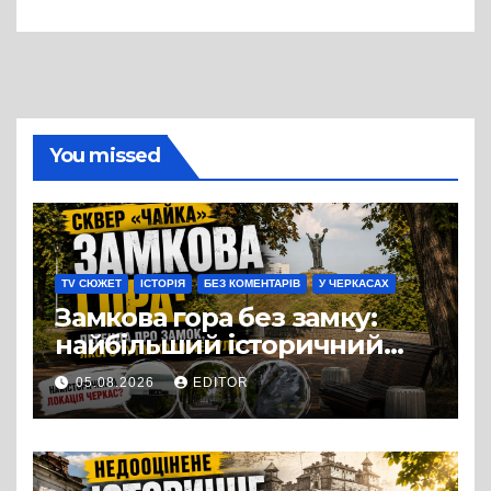
вулиці Надпільної
You missed
TV СЮЖЕТ
ІСТОРІЯ
БЕЗ КОМЕНТАРІВ
У ЧЕРКАСАХ
Замкова гора без замку:
найбільший історичний
міф Черкас
05.08.2026
EDITOR