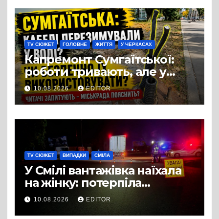
TV СЮЖЕТ
ГОЛОВНЕ
ЖИТТЯ
У ЧЕРКАСАХ
Капремонт Сумгаїтської:
роботи тривають, але у
містян виникло питання
10.08.2026
EDITOR
щодо освітлення
TV СЮЖЕТ
ВИПАДКИ
СМІЛА
У Смілі вантажівка наїхала
на жінку: потерпіла
померла в лікарні
10.08.2026
EDITOR