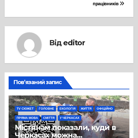
працівників
Від
editor
Пов’язаний запис
TV СЮЖЕТ
ГОЛОВНЕ
ЕКОЛОГІЯ
ЖИТТЯ
ОФІЦІЙНО
ПРЯМА МОВА
СМІТТЯ
У ЧЕРКАСАХ
Містянам показали, куди в
Черкасах можна