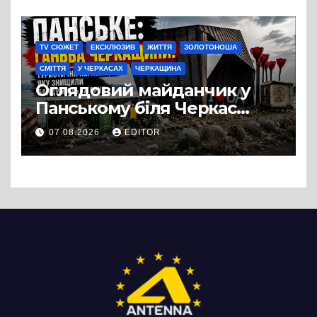
TV СЮЖЕТ
ЕКСКЛЮЗИВ
ЖИТТЯ
ЗОЛОТОНОША
СМІТТЯ
У ЧЕРКАСАХ
ЧЕРКАЩИНА
Оглядовий майданчик у
Панському біля Черкас
перетворився на занедбане
07.08.2026
EDITOR
сміттєзвалище