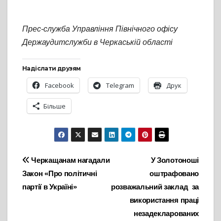
Прес-служба Управління Північного офісу
Держаудитслужби в Черкаській області
Надіслати друзям
Facebook
Telegram
Друк
Більше
Навігація
Черкащанам нагадали
У Золотоноші
Закон «Про політичні
оштрафовано
записів
партії в Україні»
розважальний заклад за
використання праці
незадекларованих